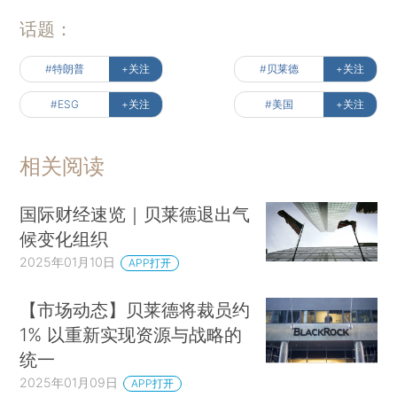
话题：
#特朗普
+关注
#贝莱德
+关注
#ESG
+关注
#美国
+关注
相关阅读
国际财经速览｜贝莱德退出气
候变化组织
2025年01月10日
APP打开
【市场动态】贝莱德将裁员约
1% 以重新实现资源与战略的
统一
2025年01月09日
APP打开