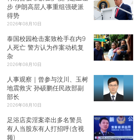
步 伊朗高层人事重组强硬派
得势
2026年08月10日
泰国校园枪击案致枪手在内9
人死亡 警方认为作案动机复
杂
2026年08月10日
人事观察｜曾参与汶川、玉树
地震救灾 孙硕鹏任民政部副
部长
2026年08月10日
足浴店卖淫案牵出多名警员
有人当股东有人打招呼(含视
频)