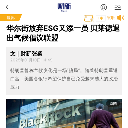
世界
试听
T中
华尔街放弃ESG又添一员 贝莱德退
出气候倡议联盟
文｜财新 张粲
2025年01月10日 14:49
特朗普曾称气候变化是一场“骗局”。随着特朗普重返
白宫，美国各银行希望保护自己免受越来越大的政治
压力
原图