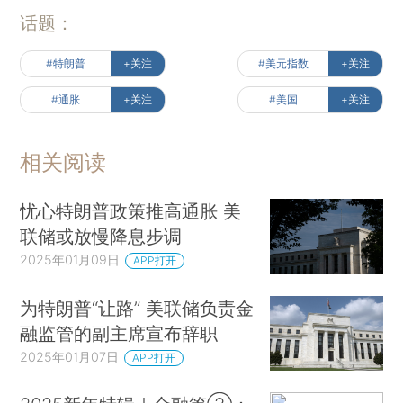
话题：
#特朗普
+关注
#美元指数
+关注
#通胀
+关注
#美国
+关注
相关阅读
忧心特朗普政策推高通胀 美
联储或放慢降息步调
2025年01月09日
APP打开
为特朗普“让路” 美联储负责金
融监管的副主席宣布辞职
2025年01月07日
APP打开