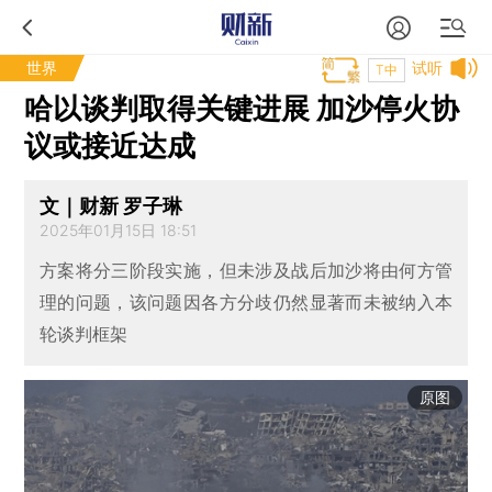
世界
试听
T中
哈以谈判取得关键进展 加沙停火协
议或接近达成
文｜财新 罗子琳
2025年01月15日 18:51
方案将分三阶段实施，但未涉及战后加沙将由何方管
理的问题，该问题因各方分歧仍然显著而未被纳入本
轮谈判框架
原图