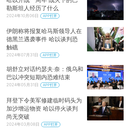
勒斯坦人经历了什么
2024年10月06日
APP打开
伊朗称将报复哈马斯领导人在
德黑兰遇袭事件 哈以谈判恐
触礁
2024年07月31日
APP打开
胡舒立对话约瑟夫·奈：俄乌和
巴以冲突短期内恐难结束
2024年05月31日
APP打开
拜登下令美军修建临时码头为
加沙增运物资 哈以停火谈判
尚无突破
2024年03月08日
APP打开