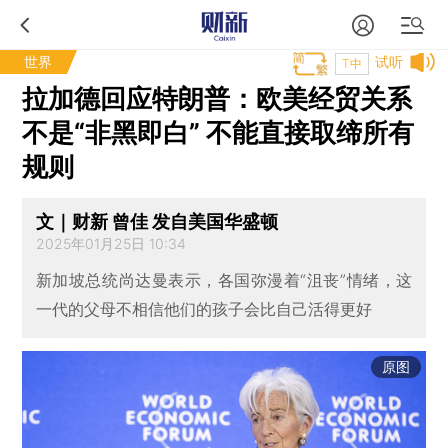
世界
试听
T中
拉加德回应特朗普：欧美经贸关系
不是“非黑即白” 不能直接取缔所有
规则
文｜财新 曾佳 发自美国华盛顿
2025年01月25日 10:34
新加坡总统尚达曼表示，各国弥漫着“沮丧”情绪，这
一代的父母不相信他们的孩子会比自己活得更好
原图