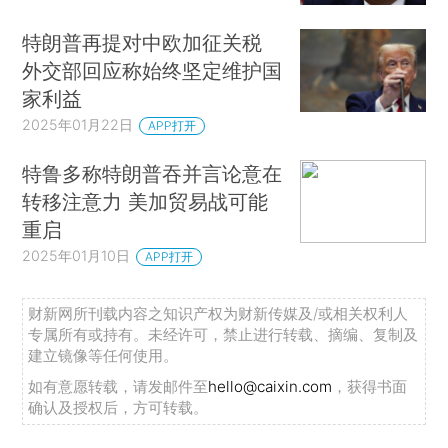
特朗普再提对中欧加征关税
外交部回应称始终坚定维护国
家利益
2025年01月22日
APP打开
特鲁多称特朗普吞并言论意在
转移注意力 美加贸易战可能
重启
2025年01月10日
APP打开
财新网所刊载内容之知识产权为财新传媒及/或相关权利人
专属所有或持有。未经许可，禁止进行转载、摘编、复制及
建立镜像等任何使用。
如有意愿转载，请发邮件至
hello@caixin.com
，获得书面
确认及授权后，方可转载。