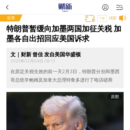
世界
试听
T中
特朗普暂缓向加墨两国加征关税 加
墨各自出招回应美国诉求
文｜财新 曾佳 发自美国华盛顿
2025年02月04日 08:13
在原定关税生效的前一天2月3日，特朗普分别和墨西
哥总统辛鲍姆及加拿大总理特鲁多进行了电话磋商
原图