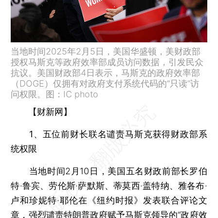
当地时间2025年2月5日，美国华盛顿，美财政部
授权马斯克等政府效率部成员访问数据，引发民众
抗议。美国财政部4日表示，马斯克的政府效率部
（DOGE）仅拥有对政府支付系统代码的“只读”访
问权限。图：IC photo
【财新网】
1、五位前财长联名谴责马斯克获得财政部系
统权限
当地时间2月10日，美国五名财政前部长罗伯
特·鲁宾、劳伦斯·萨默斯、蒂莫西·盖特纳、雅各布·
卢和珍妮特·耶伦在《纽约时报》发表联合评论文
章，强烈谴责特朗普政府赋予马斯克领导的“政府效