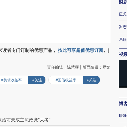
财
伍戈
罗志
易峘
求读者专门订制的优惠产品，
按此可享超值优惠订阅
。]
视
责任编辑：陈慧颖 | 版面编辑：罗文
#美债收益率
+关注
#国债收益率
+关注
博
唐涯
治前景成主流政党“大考”