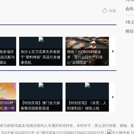
会向
·
回复
18:
候任
致多瑙河
加沙上百万流离失所者困
视线｜HYROX的吸金
马航飞行员
二战沉船与
于“塑料烤箱” 高温引发健
术：是什么让中产们甘
粒摇头丸 尿
露出
康危机
心“花钱找虐”？
毒品
【推广】走
找100种
【特别呈现】澳门全力探
【特别呈现】《东莞，人
会，让数智科
式·第一对
索葡语国家新渠道
间便利店》倾情上线
业
权为财新传媒及/或相关权利人专属所有或持有。未经许可，禁止进行转载、摘编、
京ICP备10026701号-8
|
网信算备110105862729401250013号
|
京公网安备 11