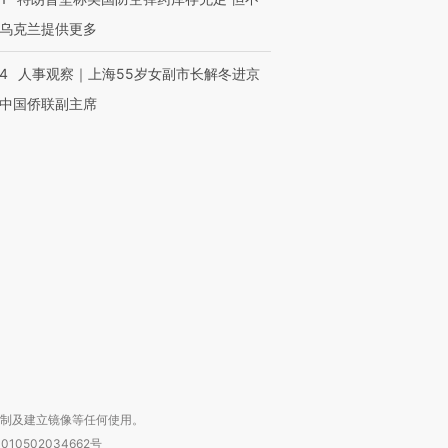
乌克兰提供更多
24
人事观察｜上海55岁女副市长解冬进京
中国侨联副主席
跨国走私7万
视线｜被称为“蟑螂”的印
视线｜“入侵”还是“人道危
检体内含3种
度Z世代 用街头抗争将教
机”？难民潮撕裂西班牙
秘鲁纳斯
育部长拱下台
飞地休达
13人遇难
进第四届链博
【商旅对话】华住集团
技“链”接产
【特别呈现】寻找100种
CFO：不靠规模取胜，华
【特别呈
有意思的生活方式·第三对
住三大增长引擎是什么？
有意思的
复制及建立镜像等任何使用。
010502034662号