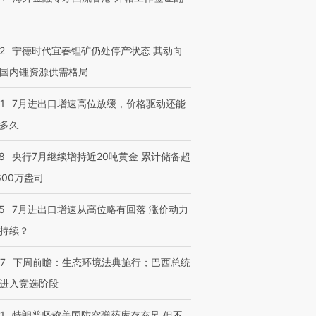
2
宁德时代宜春锂矿仍处停产状态 其动向
国内锂资源供需格局
1
7月进出口增速高位放缓，价格驱动还能
多久
8
央行7月继续增持近20吨黄金 累计储备超
600万盎司
5
7月进出口增速从高位略有回落 涨价动力
持续？
07
下周前瞻：生态环境法典施行；巴西总统
进入竞选阶段
1
特朗普坚称美国防空弹药库存充足 但不