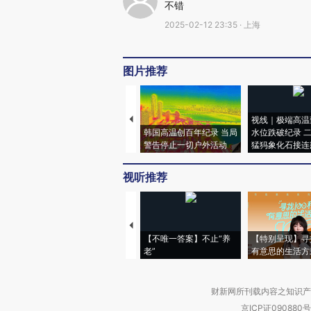
不错
2025-02-12 23:35 · 上海
图片推荐
视线｜极端高温
韩国高温创百年纪录 当局
水位跌破纪录 
警告停止一切户外活动
猛犸象化石接连
视听推荐
【不唯一答案】不止“养
【特别呈现】寻
老”
有意思的生活方
财新网所刊载内容之知识产
京ICP证090880号