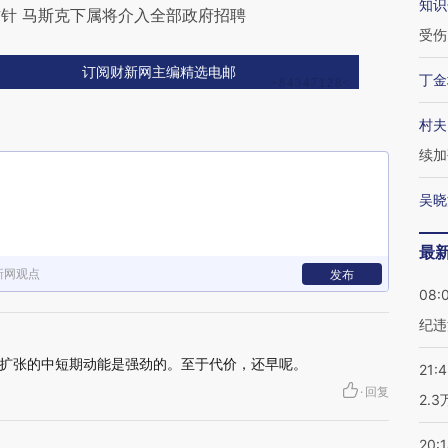
知识
针 马斯克下属将介入全部政府招聘
受伤
订阅财新网主编精选电邮
丁金
村夫
续加
吴晓
最
新网观点
发布
08:
纪违
扩张的中短期动能是强劲的。至于代价，还早呢。
21:
·
回复
2.
20: