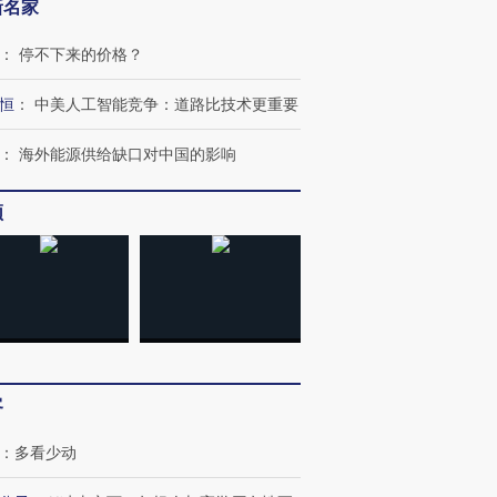
新名家
：
停不下来的价格？
恒
：
中美人工智能竞争：道路比技术更重要
：
海外能源供给缺口对中国的影响
频
客
：
多看少动