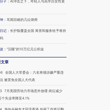
分子
：
AI冲击之下，年轻人与高学历女性更
坤
：
耳闻目睹的几位律师
日记
：
长护险覆盖全国 筹资和服务给予将持
码
波
：
“沉睡”的10万亿元公积金
新文章
06
全国人大常委会：六名将领涉嫌严重违
法 被罢免全国人大代表
43
7月美国劳动力市场意外放缓 岗位减少
3万个失业率降至4.1%
14
海外金融专才回流香港 外籍工作签证翻