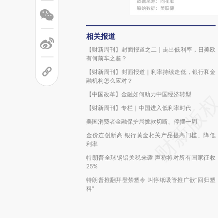
相关报道
【财新周刊】封面报道之二｜走出低利率，日美欧
有何前车之鉴？
【财新周刊】封面报道｜利率持续走低，银行和金
融机构怎么应对？
【中国改革】金融如何助力中国经济转型
【财新周刊】专栏｜中国进入低利率时代
美国消费者金融保护局拨款切断、停摆一周
金价连创新高 银行黄金相关产品提高门槛、降低
利率
特朗普全球钢铝关税来袭 声称将对所有国家征收
25%
特朗普推翻拜登禁塑令 叫停纸吸管推广欲“回归塑
料”