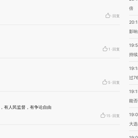
倍
·
回复
20:1
影响
19:5
1
·
回复
持续
19:1
过7
5
·
回复
19:1
能否
，有人民监督，有争论自由
19:
15
·
回复
大选
19:0