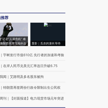
辑推荐
侵”还是“人道危机” 难
撕裂西班牙飞地休达
显影｜瓜农的漫长等待
｜
宇树发行市值610亿 先行者的加速和考验
｜
在岸人民币兑美元汇率连日升破6.75
我闻
｜
艾路明及多名股东被拘
｜
特朗普再签两份行政令限制出生公民权
周刊
｜
【封面报道】电力现货市场元年突进