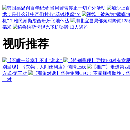
韩国高温创百年纪录 当局警告停止一切户外活动
加沙上百
术：是什么让中产们甘心“花钱找虐”？
视线｜被称为“蟑螂”
机”？难民潮撕裂西班牙飞地休达
湖北宜昌局部短时降雨128毫
毫米
秘鲁纳斯卡观光飞机坠毁 13人遇难
视听推荐
【不唯一答案】不止“养老”
【特别呈现】寻找100种有意
别呈现】《东莞，人间便利店》倾情上线
【推广】走进第四
方式·第三对
【商旅对话】华住集团CFO：不靠规模取胜，
二对