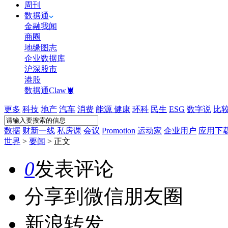
周刊
数据通
金融我闻
商圈
地缘图志
企业数据库
沪深股市
港股
数据通Claw🦞
更多
科技
地产
汽车
消费
能源
健康
环科
民生
ESG
数字说
比
数据
财新一线
私房课
会议
Promotion
运动家
企业用户
应用下
世界
>
要闻
>
正文
0
发表评论
分享到微信朋友圈
新浪转发