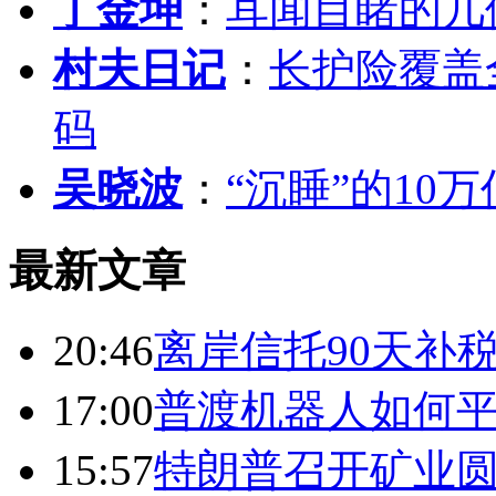
丁金坤
：
耳闻目睹的几
村夫日记
：
长护险覆盖
码
吴晓波
：
“沉睡”的10
最新文章
20:46
离岸信托90天补
17:00
普渡机器人如何平
15:57
特朗普召开矿业圆