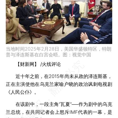
当地时间2025年2月28日，美国华盛顿特区，特朗
普与泽连斯基在白宫会晤。图：视觉中国
【财新网】
/火线评论
近十年之前，在2015年尚未从政的泽连斯基，
正在主演使他在乌克兰家喻户晓的政治讽刺电视剧
《人民公仆》。
在该剧中，一段主角“瓦夏”──作为剧中的乌克
兰总统，在共同记者会上怒斥IMF代表的一幕，是