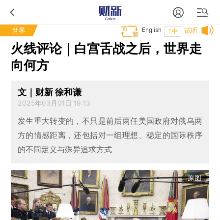
世界
English
试听
T中
火线评论｜白宫舌战之后，世界走
向何方
文｜财新 徐和谦
2025年03月01日 19:13
发生重大转变的，不只是前后两任美国政府对俄乌两
方的情感距离，还包括对一组理想、稳定的国际秩序
的不同定义与殊异追求方式
原图