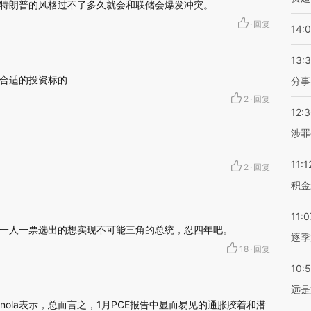
特朗普的风格过不了多久就会和联储会爆发冲突。
·
回复
14:
13:
合适的投资标的
分事
2
·
回复
12:
涉罪
11:1
2
·
回复
积金
11:0
一人一票选出的想实现不可能三角的总统，忍四年吧。
逐季
18
·
回复
10:
远是
onola表示，总而言之，1月PCE报告中显而易见的通胀胶着和潜