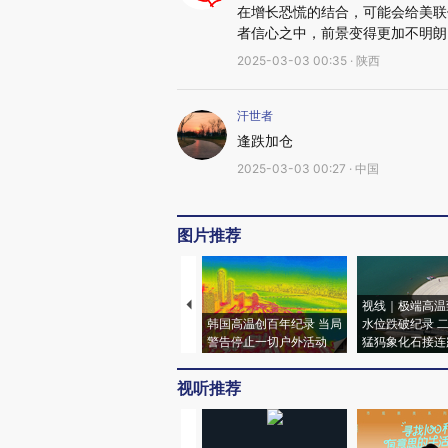
在增长恐慌的结合，可能会给美联
者信心之中，前景变得更加不明朗
2025-03-03 00:35 · 陕西
汗世者
逢跌加仓
2025-03-03 00:27 · 中国
图片推荐
视线｜极端高温
韩国高温创百年纪录 当局
水位跌破纪录 
警告停止一切户外活动
猛犸象化石接连
视听推荐