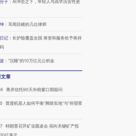
分子
：
AI冲击之下，年轻人与高学历女性更
坤
：
耳闻目睹的几位律师
日记
：
长护险覆盖全国 筹资和服务给予将持
码
波
：
“沉睡”的10万亿元公积金
新文章
46
离岸信托90天补税窗口期疑问
00
普渡机器人如何平衡“脚踏实地”与“仰望星
？
57
特朗普召开矿业圆桌会 拟向关键矿产投
20亿美元