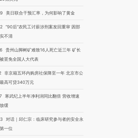
09
美日联合干预汇率，为何影响了黄金
32
“90后”农民工讨薪涉刑案发回重审 因部
实不清
36
贵州山脚树矿难致16人死亡近三年 矿长
被罢免全国人大代表
2
非京籍五环内购房社保降至一年 北京市公
最高可贷340万元
7
寒武纪上半年净利润同比翻倍 营收增速
放缓
53
对话｜邱仁宗：临床研究参与者的安全永
第一位