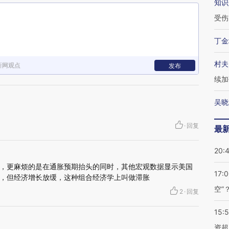
知识
受伤
丁金
村夫
新网观点
发布
续加
吴晓
·
回复
最
20:
，更麻烦的是在通胀预期抬头的同时，其他宏观数据显示美国
17:
，但经济增长放缓，这种组合经济学上叫做滞胀
空”
2
·
回复
15:
资超