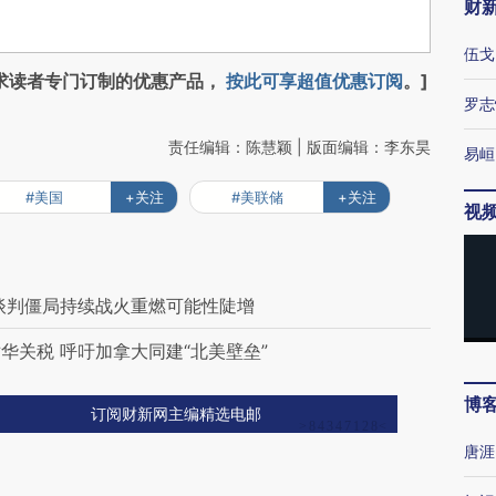
财
伍戈
求读者专门订制的优惠产品，
按此可享超值优惠订阅
。]
罗志
责任编辑：陈慧颖 | 版面编辑：李东昊
易峘
#美国
+关注
#美联储
+关注
视
谈判僵局持续战火重燃可能性陡增
华关税 呼吁加拿大同建“北美壁垒”
博
订阅财新网主编精选电邮
唐涯