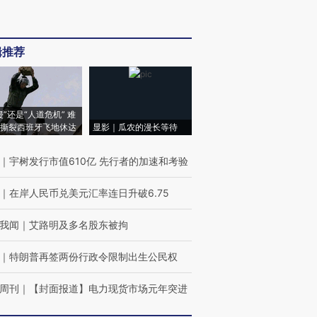
辑推荐
侵”还是“人道危机” 难
撕裂西班牙飞地休达
显影｜瓜农的漫长等待
｜
宇树发行市值610亿 先行者的加速和考验
｜
在岸人民币兑美元汇率连日升破6.75
我闻
｜
艾路明及多名股东被拘
｜
特朗普再签两份行政令限制出生公民权
周刊
｜
【封面报道】电力现货市场元年突进