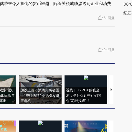
储带来令人担忧的货币难题。随着关税威胁渗透到企业和消费
08:
纪违
6
·
回复
9
·
回复
致多瑙河
加沙上百万流离失所者困
视线｜HYROX的吸金
马航飞行员
二战沉船与
于“塑料烤箱” 高温引发健
术：是什么让中产们甘
粒摇头丸 尿
露出
康危机
心“花钱找虐”？
毒品