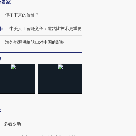
新名家
：
停不下来的价格？
恒
：
中美人工智能竞争：道路比技术更重要
：
海外能源供给缺口对中国的影响
频
客
：
多看少动