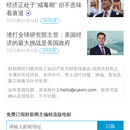
经济正处于“戒毒期” 但不意味
着衰退
2025年03月14日
APP打开
渣打全球研究部主管：美国经
济的最大挑战是美国政府
2025年03月11日
APP打开
财新网所刊载内容之知识产权为财新传媒及/或相关权利人
专属所有或持有。未经许可，禁止进行转载、摘编、复制及
建立镜像等任何使用。
如有意愿转载，请发邮件至
hello@caixin.com
，获得书面
确认及授权后，方可转载。
免费订阅财新网主编精选版电邮
订阅