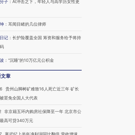
分子
：
AI冲击之下，年轻人与高学历女性更
坤
：
耳闻目睹的几位律师
日记
：
长护险覆盖全国 筹资和服务给予将持
码
波
：
“沉睡”的10万亿元公积金
新文章
36
贵州山脚树矿难致16人死亡近三年 矿长
被罢免全国人大代表
2
非京籍五环内购房社保降至一年 北京市公
最高可贷340万元
7
寒武纪上半年净利润同比翻倍 营收增速