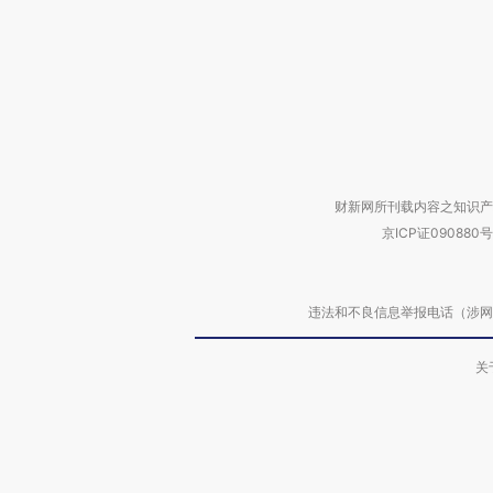
财新网所刊载内容之知识产
京ICP证090880号
违法和不良信息举报电话（涉网络暴力有
关