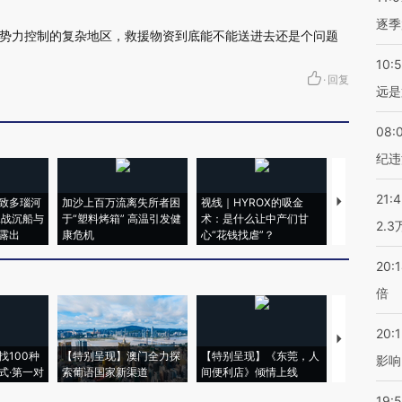
逐季
势力控制的复杂地区，救援物资到底能不能送进去还是个问题
10:
·
回复
远是
08:
纪违
21:
致多瑙河
加沙上百万流离失所者困
视线｜HYROX的吸金
马航飞行员
二战沉船与
于“塑料烤箱” 高温引发健
术：是什么让中产们甘
粒摇头丸 尿
2.
露出
康危机
心“花钱找虐”？
毒品
20:
倍
20:1
【推广】走
找100种
【特别呈现】澳门全力探
【特别呈现】《东莞，人
会，让数智科
影响
式·第一对
索葡语国家新渠道
间便利店》倾情上线
业
19:5