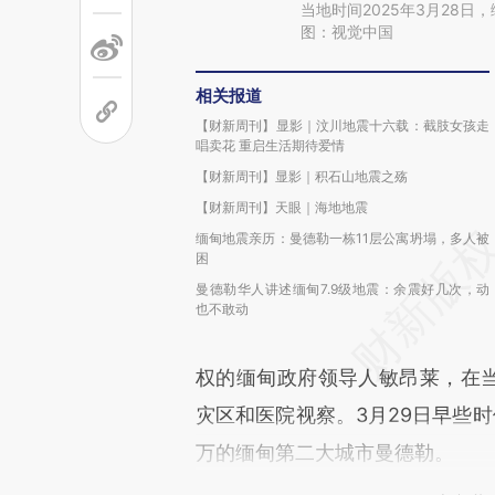
当地时间2025年3月28
图：视觉中国
相关报道
【财新周刊】显影｜汶川地震十六载：截肢女孩走
唱卖花 重启生活期待爱情
【财新周刊】显影｜积石山地震之殇
【财新周刊】天眼｜海地地震
缅甸地震亲历：曼德勒一栋11层公寓坍塌，多人被
困
曼德勒华人讲述缅甸7.9级地震：余震好几次，动
也不敢动
权的缅甸政府领导人敏昂莱，在当
灾区和医院视察。3月29日早些时
万的缅甸第二大城市曼德勒。