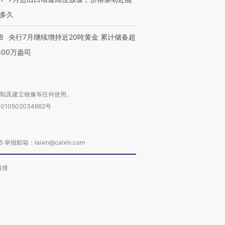
多久
8
央行7月继续增持近20吨黄金 累计储备超
600万盎司
复制及建立镜像等任何使用。
010502034662号
箱：laixin@caixin.com
链接