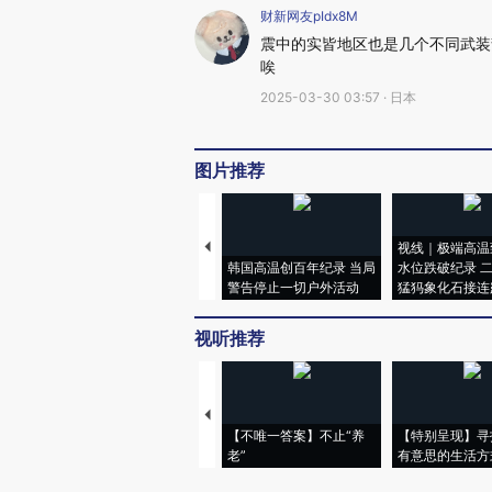
财新网友pIdx8M
震中的实皆地区也是几个不同武装
唉
2025-03-30 03:57 · 日本
图片推荐
视线｜极端高温
韩国高温创百年纪录 当局
水位跌破纪录 
警告停止一切户外活动
猛犸象化石接连
视听推荐
【不唯一答案】不止“养
【特别呈现】寻
老”
有意思的生活方