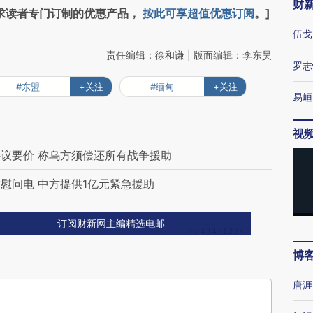
财
求读者专门订制的优惠产品，
按此可享超值优惠订阅
。]
伍戈
责任编辑：徐和谦 | 版面编辑：李东昊
罗志
#东盟
+关注
#缅甸
+关注
易峘
视
议要价 称乌方须偿还所有战争援助
慰问电 中方提供1亿元紧急援助
订阅财新网主编精选电邮
博
唐涯