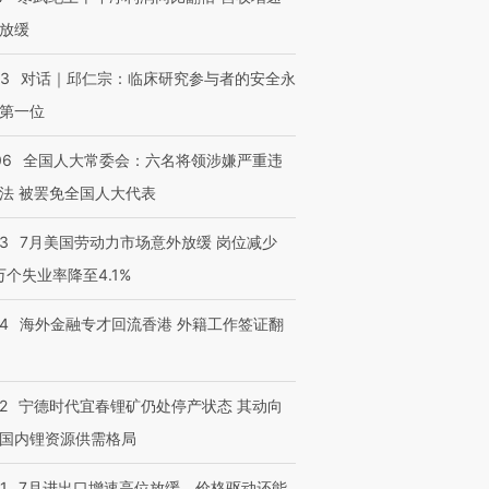
放缓
53
对话｜邱仁宗：临床研究参与者的安全永
第一位
06
全国人大常委会：六名将领涉嫌严重违
法 被罢免全国人大代表
43
7月美国劳动力市场意外放缓 岗位减少
跨国走私7万
视线｜被称为“蟑螂”的印
视线｜“入侵”还是“人道危
检体内含3种
度Z世代 用街头抗争将教
机”？难民潮撕裂西班牙
秘鲁纳斯
3万个失业率降至4.1%
育部长拱下台
飞地休达
13人遇难
14
海外金融专才回流香港 外籍工作签证翻
2
宁德时代宜春锂矿仍处停产状态 其动向
进第四届链博
【商旅对话】华住集团
技“链”接产
【特别呈现】寻找100种
CFO：不靠规模取胜，华
【特别呈
国内锂资源供需格局
有意思的生活方式·第三对
住三大增长引擎是什么？
有意思的
1
7月进出口增速高位放缓，价格驱动还能