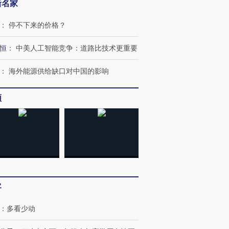
新名家
：
停不下来的价格？
恒
：
中美人工智能竞争：道路比技术更重要
：
海外能源供给缺口对中国的影响
频
客
：
多看少动