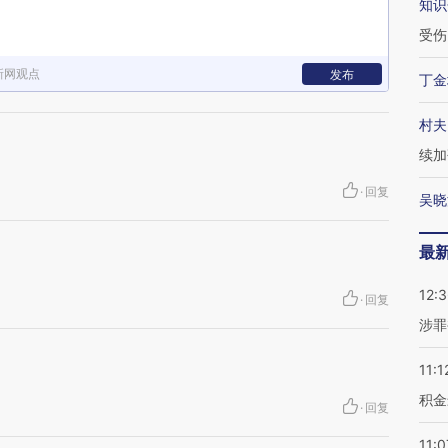
知识
受伤
新网观点
发布
丁金
村夫
续加
·
回复
吴晓
最
12:
·
回复
涉罪
11:1
积金
·
回复
11:0