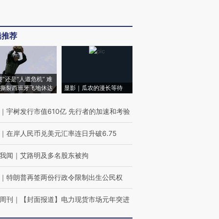
辑推荐
侵”还是“人道危机” 难
撕裂西班牙飞地休达
显影｜瓜农的漫长等待
｜
宇树发行市值610亿 先行者的加速和考验
｜
在岸人民币兑美元汇率连日升破6.75
我闻
｜
艾路明及多名股东被拘
｜
特朗普再签两份行政令限制出生公民权
周刊
｜
【封面报道】电力现货市场元年突进