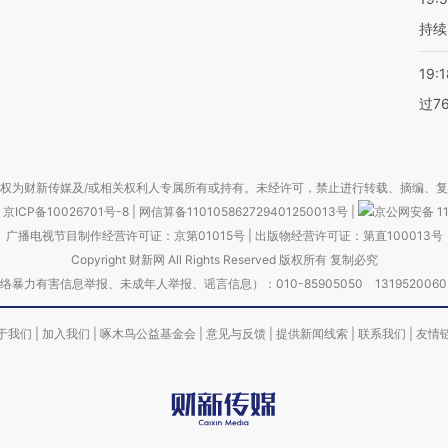
持续
19:1
过7
权为财新传媒及/或相关权利人专属所有或持有。未经许可，禁止进行转载、摘编、
京ICP备10026701号-8
|
网信算备110105862729401250013号
|
京公网安备 11
广播电视节目制作经营许可证：京第01015号
|
出版物经营许可证：第直100013号
Copyright 财新网 All Rights Reserved 版权所有 复制必究
害信息举报、未成年人举报、谣言信息）：010-85905050 13195200605 举报邮
于我们
|
加入我们
|
啄木鸟公益基金会
|
意见与反馈
|
提供新闻线索
|
联系我们
|
友情