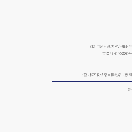
财新网所刊载内容之知识产
京ICP证090880号
违法和不良信息举报电话（涉网络暴力有
关