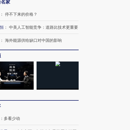
新名家
：
停不下来的价格？
恒
：
中美人工智能竞争：道路比技术更重要
：
海外能源供给缺口对中国的影响
频
客
：
多看少动