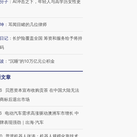
分子
：
AI冲击之下，年轻人与高学历女性更
坤
：
耳闻目睹的几位律师
日记
：
长护险覆盖全国 筹资和服务给予将持
码
波
：
“沉睡”的10万亿元公积金
新文章
6
贝恩资本宣布收购贡茶 在中国大陆无法
商标后退出市场
6
电动汽车需求高涨驱动澳洲车市增长 中
牌表现强劲｜出海·汽车
跨国走私7万
视线｜HYROX的吸金
视线｜被
00
普渡机器人张涛：机器人规模化靠技术、