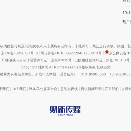
13:1
规”
权为财新传媒及/或相关权利人专属所有或持有。未经许可，禁止进行转载、摘编、
京ICP备10026701号-8
|
网信算备110105862729401250013号
|
京公网安备 11
广播电视节目制作经营许可证：京第01015号
|
出版物经营许可证：第直100013号
Copyright 财新网 All Rights Reserved 版权所有 复制必究
害信息举报、未成年人举报、谣言信息）：010-85905050 13195200605 举报邮
于我们
|
加入我们
|
啄木鸟公益基金会
|
意见与反馈
|
提供新闻线索
|
联系我们
|
友情