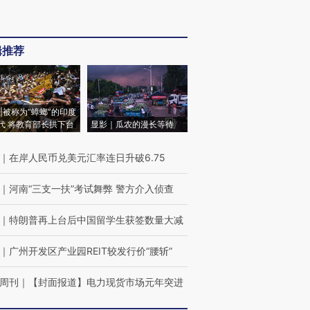
辑推荐
|被称为“蟑螂”的印度
代 将教育部长拱下台
显影｜瓜农的漫长等待
｜
在岸人民币兑美元汇率连日升破6.75
｜
河南“三支一扶”考试舞弊 警方介入侦查
｜
特朗普再上台后中国留学生获签数量大减
｜
广州开发区产业园REIT较发行价“腰斩”
周刊
｜
【封面报道】电力现货市场元年突进