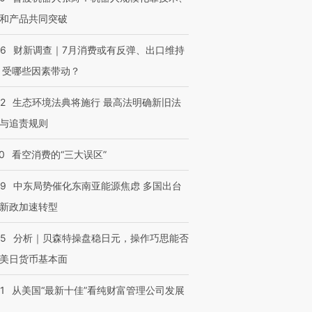
检体内含3种
术：是什么让中产们甘
泽连斯基密集出访美英 索
度Z世代
心“花钱找虐”？
要防空导弹“救急”
育部长拱
和产品共同突破
56
财新调查｜7月消费或有反弹、出口维持
 受哪些因素带动？
进第四届链博
【商旅对话】华住集团
42
生态环境法典将施行 最高法明确新旧法
技“链”接产
【特别呈现】寻找100种
CFO：不靠规模取胜，华
【特别呈
有意思的生活方式·第三对
住三大增长引擎是什么？
有意思的
与追责规则
0
看空消费的“三大误区”
59
中东局势催化东南亚能源焦虑 多国出台
新政加速转型
05
分析｜贝森特操盘稳日元，操作巧思能否
美日货币基本面
1
从美国“最新十佳”看纯财富管理公司发展