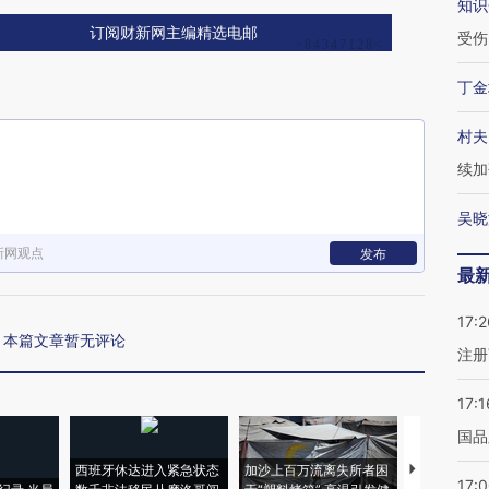
知识
订阅财新网主编精选电邮
受伤
丁金
村夫
续加
吴晓
新网观点
发布
最
17:2
本篇文章暂无评论
注册
17:1
国品
西班牙休达进入紧急状态
加沙上百万流离失所者困
马航飞行员
17: