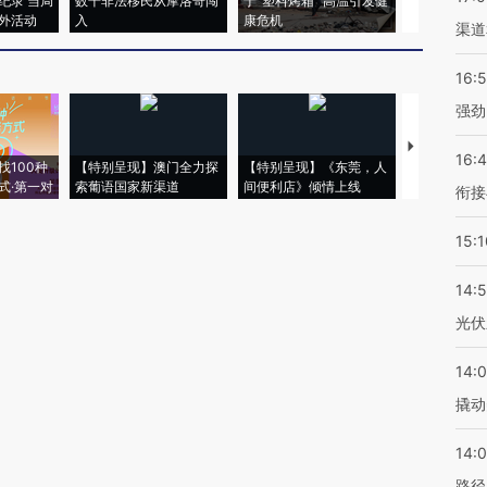
纪录 当局
数千非法移民从摩洛哥闯
于“塑料烤箱” 高温引发健
粒摇头丸 尿
外活动
入
康危机
毒品
渠道
16:
强劲
【推广】走
16:
找100种
【特别呈现】澳门全力探
【特别呈现】《东莞，人
会，让数智科
式·第一对
索葡语国家新渠道
间便利店》倾情上线
业
衔接
15:1
14:
光伏
14:
撬动
14:0
路径