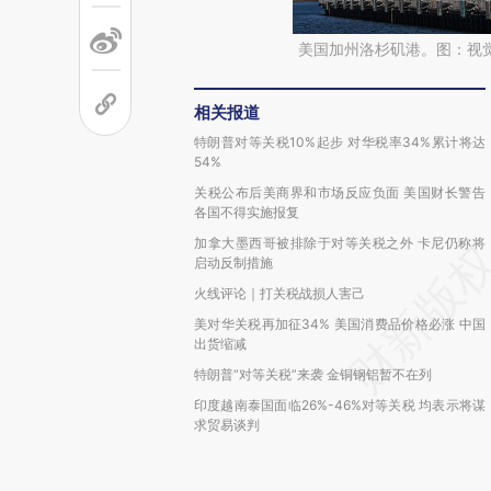
美国加州洛杉矶港。图：视
相关报道
特朗普对等关税10%起步 对华税率34%累计将达
54%
关税公布后美商界和市场反应负面 美国财长警告
各国不得实施报复
加拿大墨西哥被排除于对等关税之外 卡尼仍称将
启动反制措施
火线评论｜打关税战损人害己
美对华关税再加征34% 美国消费品价格必涨 中国
出货缩减
特朗普“对等关税”来袭 金铜钢铝暂不在列
印度越南泰国面临26%-46%对等关税 均表示将谋
求贸易谈判