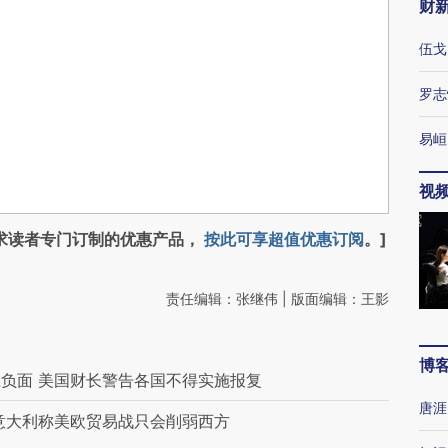
财
伍戈
罗志
易峘
视
求读者专门订制的优惠产品，
按此可享超值优惠订阅
。]
责任编辑：张继伟 | 版面编辑：王影
博
负面 美国财长警告各国不得实施报复
唐涯
意大利称美欧贸易战只会削弱西方