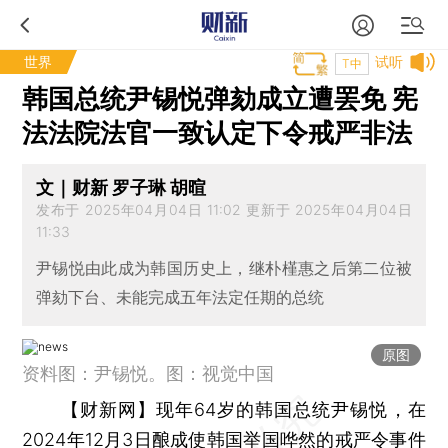
世界
试听
T中
韩国总统尹锡悦弹劾成立遭罢免 宪
法法院法官一致认定下令戒严非法
文｜财新 罗子琳 胡暄
发布于 2025年04月04日 11:02 更新于 2025年04月04日
11:33
尹锡悦由此成为韩国历史上，继朴槿惠之后第二位被
弹劾下台、未能完成五年法定任期的总统
原图
资料图：尹锡悦。图：视觉中国
【财新网】
现年64岁的韩国总统尹锡悦，在
2024年12月3日酿成使韩国举国哗然的戒严令事件