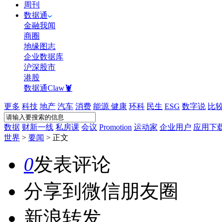
周刊
数据通
金融我闻
商圈
地缘图志
企业数据库
沪深股市
港股
数据通Claw🦞
更多
科技
地产
汽车
消费
能源
健康
环科
民生
ESG
数字说
比
数据
财新一线
私房课
会议
Promotion
运动家
企业用户
应用下
世界
>
要闻
>
正文
0
发表评论
分享到微信朋友圈
新浪转发