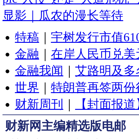
显影｜瓜农的漫长等待
特稿
｜
宇树发行市值61
金融
｜
在岸人民币兑美元
金融我闻
｜
艾路明及多
世界
｜
特朗普再签两份
财新周刊
｜
【封面报道
财新网主编精选版电邮