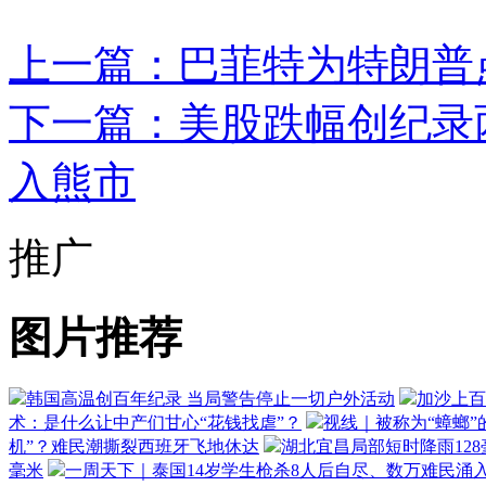
上一篇：巴菲特为特朗普
下一篇：美股跌幅创纪录
入熊市
推广
图片推荐
韩国高温创百年纪录 当局警告停止一切户外活动
加沙上百
术：是什么让中产们甘心“花钱找虐”？
视线｜被称为“蟑螂”
机”？难民潮撕裂西班牙飞地休达
湖北宜昌局部短时降雨128毫
毫米
一周天下｜泰国14岁学生枪杀8人后自尽、数万难民涌