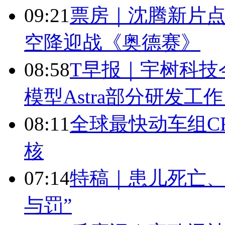
09:21
票房｜沈腾新片点
空降迎战《奥德赛》
08:58
T早报｜宇树科技今
模型Astra部分研发
08:11
全球最快动车组CR
核
07:14
特稿｜患儿死亡、
与罚”