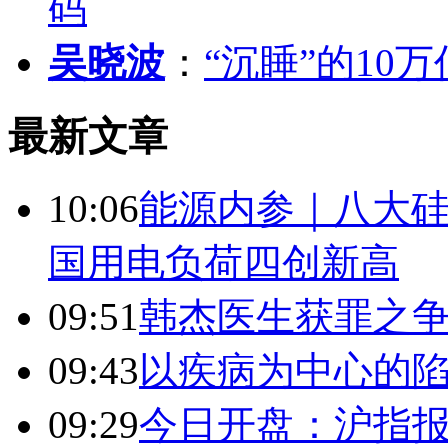
码
吴晓波
：
“沉睡”的10
最新文章
10:06
能源内参｜八大硅
国用电负荷四创新高
09:51
韩杰医生获罪之
09:43
以疾病为中心的
09:29
今日开盘：沪指报394