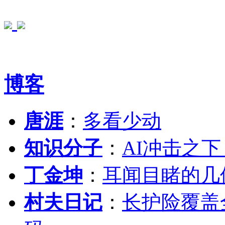
博客
唐涯
：
多看少动
知识分子
：
AI冲击之
丁金坤
：
耳闻目睹的几
村夫日记
：
长护险覆盖