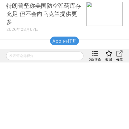
特朗普坚称美国防空弹药库存
充足 但不会向乌克兰提供更
多
2026年08月07日
App 内打开
财新移动
发表评论得积分
0
条评论
收藏
分享
财新
财新周刊
Caixin
登录
网页版
订阅电邮
|
|
Copyright 财新网 All Rights Reserved