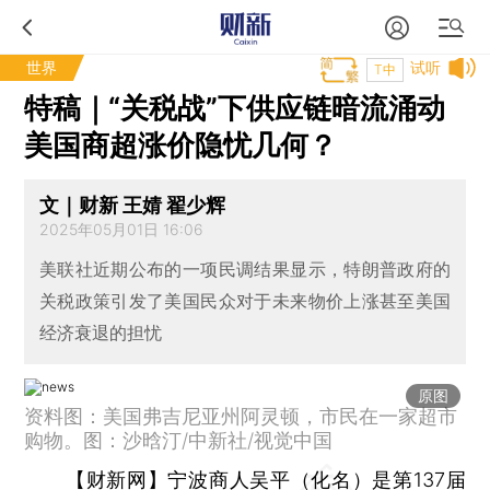
世界
试听
T中
特稿｜“关税战”下供应链暗流涌动
美国商超涨价隐忧几何？
文｜财新 王婧 翟少辉
2025年05月01日 16:06
美联社近期公布的一项民调结果显示，特朗普政府的
关税政策引发了美国民众对于未来物价上涨甚至美国
经济衰退的担忧
原图
资料图：美国弗吉尼亚州阿灵顿，市民在一家超市
购物。图：沙晗汀/中新社/视觉中国
【财新网】
宁波商人吴平（化名）是第137届