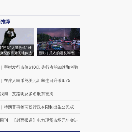
辑推荐
侵”还是“人道危机” 难
撕裂西班牙飞地休达
显影｜瓜农的漫长等待
｜
宇树发行市值610亿 先行者的加速和考验
｜
在岸人民币兑美元汇率连日升破6.75
我闻
｜
艾路明及多名股东被拘
｜
特朗普再签两份行政令限制出生公民权
周刊
｜
【封面报道】电力现货市场元年突进