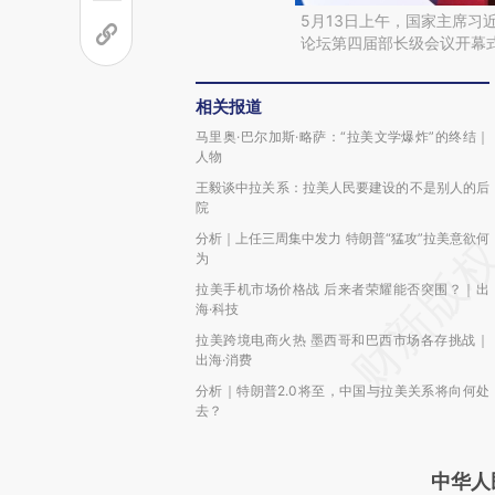
5月13日上午，国家主席习
论坛第四届部长级会议开幕
相关报道
马里奥·巴尔加斯·略萨：“拉美文学爆炸”的终结｜
人物
王毅谈中拉关系：拉美人民要建设的不是别人的后
院
分析｜上任三周集中发力 特朗普“猛攻”拉美意欲何
为
拉美手机市场价格战 后来者荣耀能否突围？｜出
海·科技
拉美跨境电商火热 墨西哥和巴西市场各存挑战｜
出海·消费
分析｜特朗普2.0将至，中国与拉美关系将向何处
去？
中华人