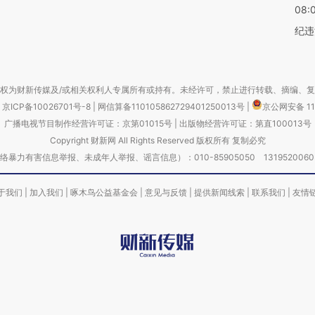
08:
纪违
权为财新传媒及/或相关权利人专属所有或持有。未经许可，禁止进行转载、摘编、
京ICP备10026701号-8
|
网信算备110105862729401250013号
|
京公网安备 11
广播电视节目制作经营许可证：京第01015号
|
出版物经营许可证：第直100013号
Copyright 财新网 All Rights Reserved 版权所有 复制必究
害信息举报、未成年人举报、谣言信息）：010-85905050 13195200605 举报邮
于我们
|
加入我们
|
啄木鸟公益基金会
|
意见与反馈
|
提供新闻线索
|
联系我们
|
友情