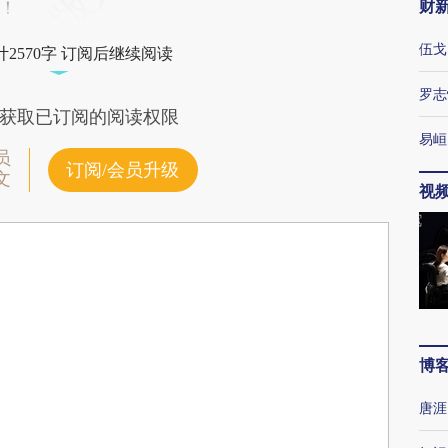
财
！
伍戈
2570字 订阅后继续阅读
罗志
获取已订阅的阅读权限
易峘
员
订阅/会员升级
文
视
博
唐涯