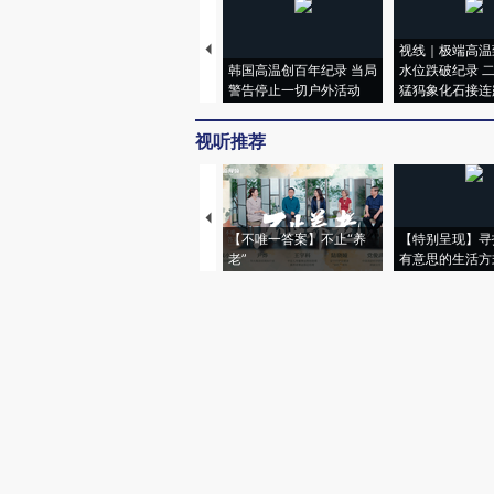
视线｜极端高温
韩国高温创百年纪录 当局
水位跌破纪录 
警告停止一切户外活动
猛犸象化石接连
视听推荐
【不唯一答案】不止“养
【特别呈现】寻
老”
有意思的生活方