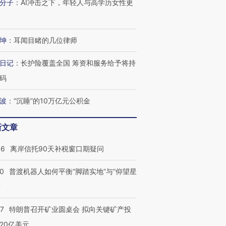
分子
：
AI冲击之下，年轻人与高学历女性更
坤
：
耳闻目睹的几位律师
日记
：
长护险覆盖全国 筹资和服务给予将持
码
波
：
“沉睡”的10万亿元公积金
新文章
46
离岸信托90天补税窗口期疑问
00
普渡机器人如何平衡“脚踏实地”与“仰望星
？
57
特朗普召开矿业圆桌会 拟向关键矿产投
20亿美元