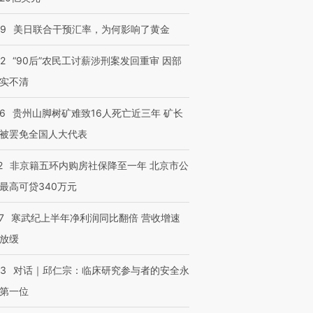
09
美日联合干预汇率，为何影响了黄金
跨国走私7万
视线｜被称为“蟑螂”的印
视线｜“入侵”还是“人道危
检体内含3种
度Z世代 用街头抗争将教
机”？难民潮撕裂西班牙
秘鲁纳斯
育部长拱下台
飞地休达
13人遇难
32
“90后”农民工讨薪涉刑案发回重审 因部
实不清
36
贵州山脚树矿难致16人死亡近三年 矿长
被罢免全国人大代表
进第四届链博
【商旅对话】华住集团
技“链”接产
【特别呈现】寻找100种
CFO：不靠规模取胜，华
【特别呈
有意思的生活方式·第三对
住三大增长引擎是什么？
有意思的
2
非京籍五环内购房社保降至一年 北京市公
最高可贷340万元
7
寒武纪上半年净利润同比翻倍 营收增速
放缓
53
对话｜邱仁宗：临床研究参与者的安全永
第一位