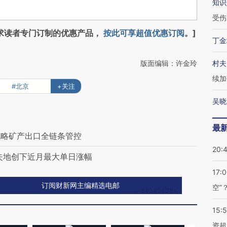
知识
受伤
求读者专门订制的优惠产品，
按此可享超值优惠订阅
。]
丁金
版面编辑：许金玲
村夫
续加
#北京
+关注
吴晓
最
战略矿产出口全链条管控
20:
失地创下近月最大单日涨幅
17:
订阅财新网主编精选电邮
空”
15:
资超