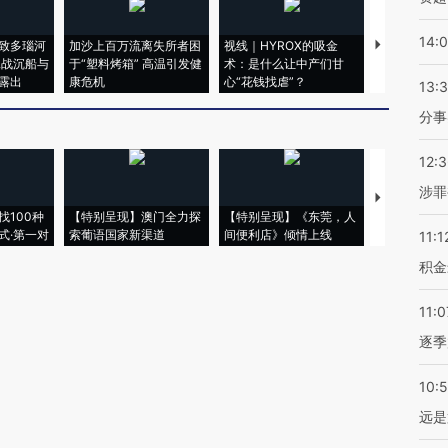
14:
致多瑙河
加沙上百万流离失所者困
视线｜HYROX的吸金
马航飞行员
二战沉船与
于“塑料烤箱” 高温引发健
术：是什么让中产们甘
粒摇头丸 尿
露出
康危机
心“花钱找虐”？
毒品
13:
分事
12:
涉罪
【推广】走
找100种
【特别呈现】澳门全力探
【特别呈现】《东莞，人
会，让数智科
式·第一对
索葡语国家新渠道
间便利店》倾情上线
业
11:1
积金
11:0
逐季
10:
远是