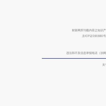
财新网所刊载内容之知识产
京ICP证090880号
违法和不良信息举报电话（涉网络暴力有
关