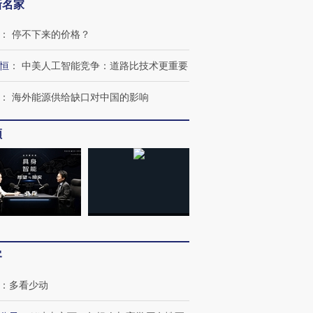
新名家
：
停不下来的价格？
恒
：
中美人工智能竞争：道路比技术更重要
：
海外能源供给缺口对中国的影响
频
客
：
多看少动