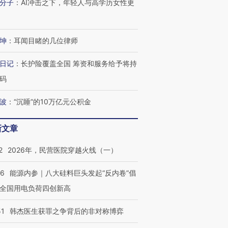
分子
：
AI冲击之下，年轻人与高学历女性更
坤
：
耳闻目睹的几位律师
日记
：
长护险覆盖全国 筹资和服务给予将持
码
波
：
“沉睡”的10万亿元公积金
新文章
2
2026年，民营医院穿越火线（一）
06
能源内参｜八大硅料巨头发起“反内卷”倡
全国用电负荷四创新高
51
韩杰医生获罪之争背后的非对称博弈