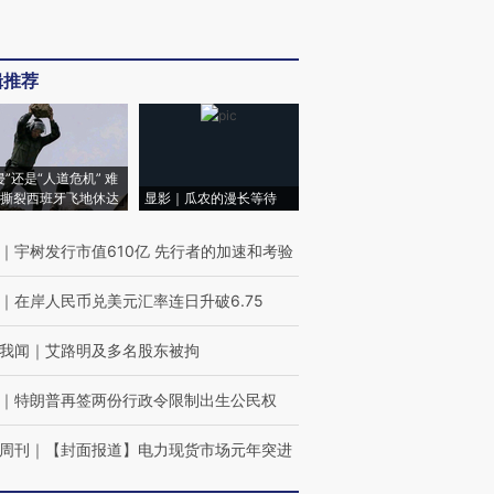
辑推荐
侵”还是“人道危机” 难
撕裂西班牙飞地休达
显影｜瓜农的漫长等待
｜
宇树发行市值610亿 先行者的加速和考验
｜
在岸人民币兑美元汇率连日升破6.75
我闻
｜
艾路明及多名股东被拘
｜
特朗普再签两份行政令限制出生公民权
周刊
｜
【封面报道】电力现货市场元年突进