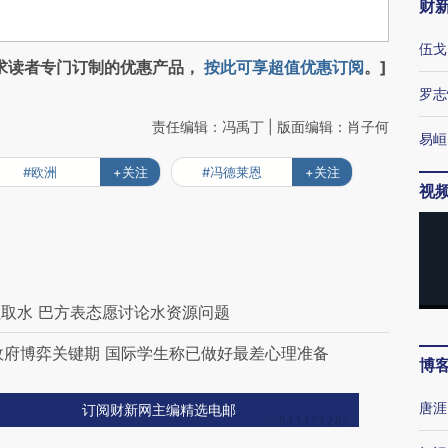
财
伍戈
求读者专门订制的优惠产品，
按此可享超值优惠订阅
。]
罗志
责任编辑：冯禹丁 | 版面编辑：肖子何
易峘
#欧洲
+关注
#冯德莱恩
+关注
视
取水 巴方表态愿讨论水资源问题
政府博弈关键期 国际学生称已做好最差心理准备
博
唐涯
订阅财新网主编精选电邮