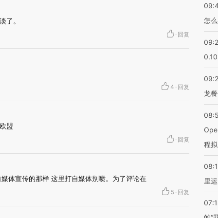
09:
怎么
淡了。
·
回复
09:
0.1
09:
4
·
回复
龙餐
08:
欧盟
Op
·
回复
程拟
08:1
自媒体宣传的那样 这里打自媒体别喷。为了评论在
里运
5
·
回复
07:
的“