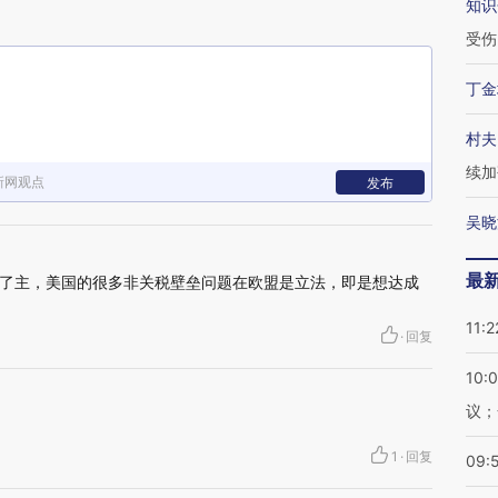
知识
受伤
丁金
村夫
续加
新网观点
发布
吴晓
最
了主，美国的很多非关税壁垒问题在欧盟是立法，即是想达成
11:2
·
回复
10:
议；
1
·
回复
09: