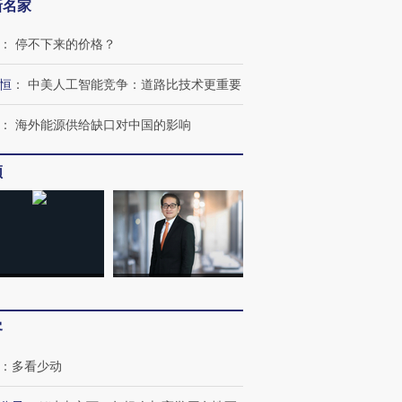
新名家
：
停不下来的价格？
恒
：
中美人工智能竞争：道路比技术更重要
：
海外能源供给缺口对中国的影响
频
客
：
多看少动