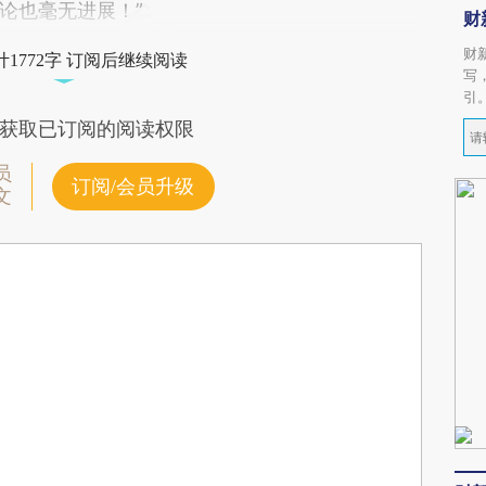
论也毫无进展！”
财
财
1772字 订阅后继续阅读
写
引
获取已订阅的阅读权限
员
订阅/会员升级
文