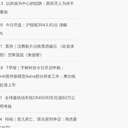
43
以疾病为中心的陷阱：西班牙人为何不
看病
29
今日开盘：沪指报3943.82点 涨幅
0%
21
票房｜沈腾新片点映票房破亿 《欢迎来
馆》空降迎战《奥德赛》
58
T早报｜宇树科技今日开启申购；
enAI暂停新模型Astra部分研发工作；摩尔线
赴港上市
1
全球最快动车组CR450列车完成60万公
用考核
14
特稿｜患儿死亡、医生获刑争议：韩杰案
罪与罚”