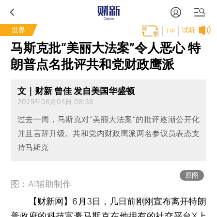
世界
试听
T中
马斯克批“美丽大法案”令人恶心 特
朗普点名批评共和党财政鹰派
文｜财新 曾佳 发自美国华盛顿
2025年06月04日 08:36
过去一周，马斯克对“美丽大法案”的批评逐渐公开化
并且言辞升级。共和党内财政鹰派两名参议员表态支
持马斯克
原图
图：AI辅助制作
【财新网】
6月3日，几日前刚刚宣布离开特朗
普政府的科技富豪马斯克在他拥有的社交平台X上