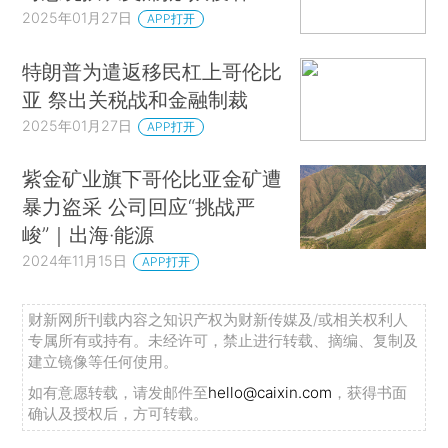
2025年01月27日
APP打开
特朗普为遣返移民杠上哥伦比
亚 祭出关税战和金融制裁
2025年01月27日
APP打开
紫金矿业旗下哥伦比亚金矿遭
暴力盗采 公司回应“挑战严
峻”｜出海·能源
2024年11月15日
APP打开
财新网所刊载内容之知识产权为财新传媒及/或相关权利人
专属所有或持有。未经许可，禁止进行转载、摘编、复制及
建立镜像等任何使用。
如有意愿转载，请发邮件至
hello@caixin.com
，获得书面
确认及授权后，方可转载。