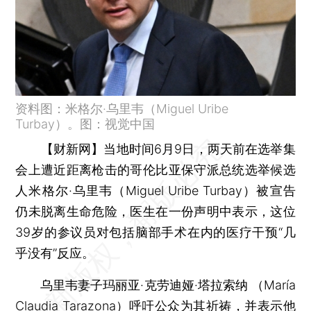
资料图：米格尔·乌里韦（Miguel Uribe
Turbay）。图：视觉中国
【财新网】
当地时间6月9日，两天前在选举集
会上遭近距离枪击的哥伦比亚保守派总统选举候选
人米格尔·乌里韦（Miguel Uribe Turbay）被宣告
仍未脱离生命危险，医生在一份声明中表示，这位
39岁的参议员对包括脑部手术在内的医疗干预“几
乎没有”反应。
乌里韦妻子玛丽亚·克劳迪娅·塔拉索纳 （María
Claudia Tarazona）呼吁公众为其祈祷，并表示他