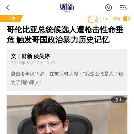
世界
试听
T中
哥伦比亚总统候选人遭枪击性命垂
危 触发哥国政治暴力历史记忆
文｜财新 侯吴婷
2025年06月10日 18:15
袭击者年仅15岁，在被捕时大喊：“我这么做是为了钱
为了我的家人”
原图