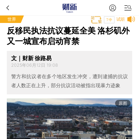
世界
试听
T中
反移民执法抗议蔓延全美 洛杉矶外
又一城宣布启动宵禁
文｜财新 徐路易
2025年06月12日 19:08
警方和抗议者在多个地区发生冲突，遭到逮捕的抗议
者人数正在上升，部分抗议活动被指出现暴力迹象
原图