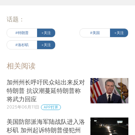
话题：
#特朗普
+关注
#美国
+关注
#洛杉矶
+关注
相关阅读
加州州长呼吁民众站出来反对
特朗普 抗议潮蔓延特朗普称
将武力回应
2025年06月11日
APP打开
美国防部派海军陆战队进入洛
杉矶 加州起诉特朗普侵犯州