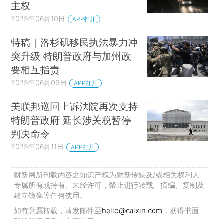
主权
2025年06月10日
APP打开
特稿｜洛杉矶移民执法暴力冲
突升级 特朗普政府与加州政
要相互指责
2025年06月09日
APP打开
美联邦巡回上诉法院再次支持
特朗普政府 延长涉关税暂停
判决命令
2025年06月11日
APP打开
财新网所刊载内容之知识产权为财新传媒及/或相关权利人
专属所有或持有。未经许可，禁止进行转载、摘编、复制及
建立镜像等任何使用。
如有意愿转载，请发邮件至
hello@caixin.com
，获得书面