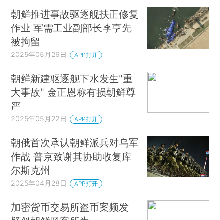
朝鲜推进事故驱逐舰扶正修复
作业 军需工业副部长李亨先
被拘留
2025年05月26日
APP打开
朝鲜新建驱逐舰下水发生"重
大事故" 金正恩称有损朝鲜尊
严
2025年05月22日
APP打开
朝俄首次承认朝鲜派兵对乌军
作战 普京致谢其协助收复库
尔斯克州
2025年04月28日
APP打开
加密货币交易所盗币案频发