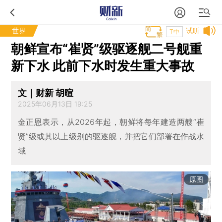
世界
试听
T中
朝鲜宣布“崔贤”级驱逐舰二号舰重
新下水 此前下水时发生重大事故
文｜财新 胡暄
2025年06月13日 19:25
金正恩表示，从2026年起，朝鲜将每年建造两艘“崔
贤”级或其以上级别的驱逐舰，并把它们部署在作战水
域
原图