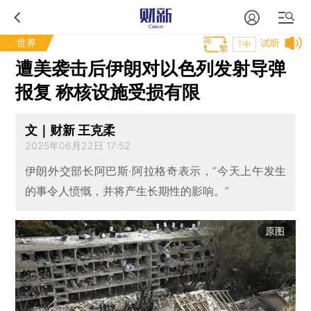
世界
试听
T中
遭美袭击后伊朗对以色列发射导弹
报复 称核设施受损有限
文｜财新 王克柔
2025年06月22日 17:52
伊朗外交部长阿巴斯·阿拉格奇表示，“今天上午发生
的事令人愤慨，并将产生长期性的影响。”
原图