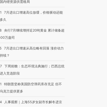
国内锂资源供需格局
跨国走私7万
视线｜被称为“蟑螂”的印
视线｜“入侵”还是“人道危
检体内含3种
度Z世代 用街头抗争将教
机”？难民潮撕裂西班牙
秘鲁纳斯
1
7月进出口增速高位放缓，价格驱动还能
育部长拱下台
飞地休达
13人遇难
多久
8
央行7月继续增持近20吨黄金 累计储备超
600万盎司
进第四届链博
【商旅对话】华住集团
技“链”接产
【特别呈现】寻找100种
CFO：不靠规模取胜，华
【特别呈
5
7月进出口增速从高位略有回落 涨价动力
有意思的生活方式·第三对
住三大增长引擎是什么？
有意思的
持续？
07
下周前瞻：生态环境法典施行；巴西总统
进入竞选阶段
1
特朗普坚称美国防空弹药库存充足 但不
乌克兰提供更多
24
人事观察｜上海55岁女副市长解冬进京