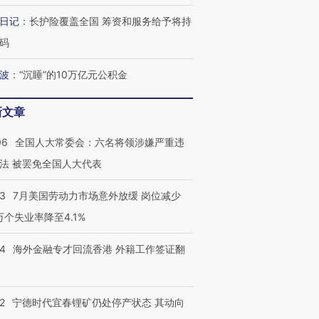
日记
：
长护险覆盖全国 筹资和服务给予将持
码
波
：
“沉睡”的10万亿元公积金
新文章
06
全国人大常委会：六名将领涉嫌严重违
法 被罢免全国人大代表
43
7月美国劳动力市场意外放缓 岗位减少
3万个失业率降至4.1%
14
海外金融专才回流香港 外籍工作签证翻
2
宁德时代宜春锂矿仍处停产状态 其动向