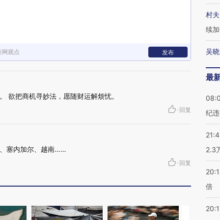
村夫
续加
吴晓
新网观点
发布
最
。 欲把商机寻妙法，愿随财运解烦忧。
08:
·
回复
纪违
21:
、塞内加尔、越南……
2.
·
回复
20:
倍
20:1