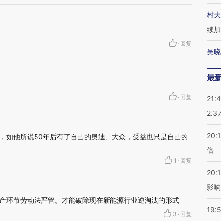
村夫
续加
·
回复
吴晓
最
·
回复
21:
2.
20:
，如他所说50年后有了自己的奥迪、大众，受益也只是自己的
倍
1
·
回复
20:1
影响
产环节劳动法严管。才能破除现在新能源行业逆淘汰的形式
19:5
3
·
回复