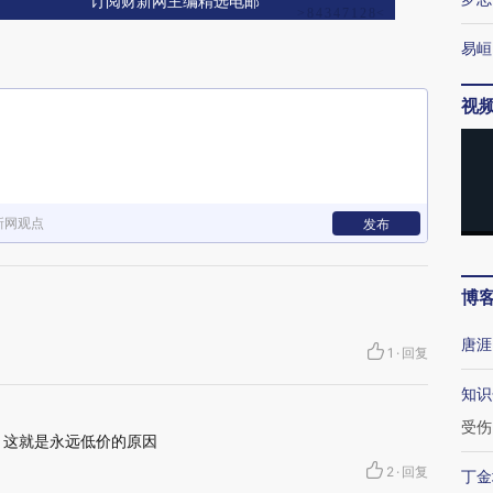
订阅财新网主编精选电邮
易峘
视
新网观点
发布
博
唐涯
1
·
回复
知识
受伤
 这就是永远低价的原因
2
·
回复
丁金