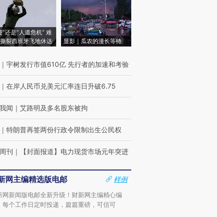
侵”还是“人道危机” 难
撕裂西班牙飞地休达
显影｜瓜农的漫长等待
｜
宇树发行市值610亿 先行者的加速和考验
｜
在岸人民币兑美元汇率连日升破6.75
我闻
｜
艾路明及多名股东被拘
｜
特朗普再签两份行政令限制出生公民权
周刊
｜
【封面报道】电力现货市场元年突进
新网主编精选版电邮
样例
新网新闻版电邮全新升级！财新网主编精心编
，每个工作日定时投递，篇篇重磅，可信可
。