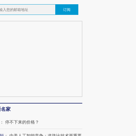
订阅
新名家
：
停不下来的价格？
恒
：
中美人工智能竞争：道路比技术更重要