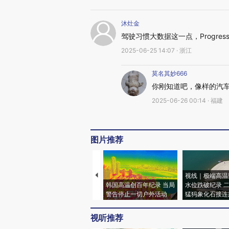
沐灶金
驾驶习惯大数据这一点，Progres
2025-06-25 14:07 · 浙江
莫名其妙666
你刚知道吧，像样的汽
2025-06-26 00:14 · 福建
图片推荐
视线｜极端高温
韩国高温创百年纪录 当局
水位跌破纪录 
警告停止一切户外活动
猛犸象化石接连
视听推荐