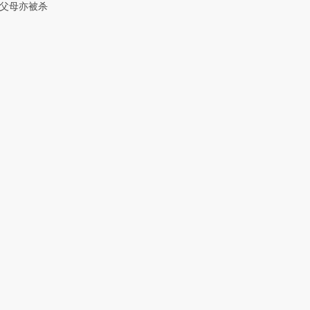
父母亦被杀
跨国走私7万
视线｜被称为“蟑螂”的印
视线｜“入侵”还是“人道危
检体内含3种
度Z世代 用街头抗争将教
机”？难民潮撕裂西班牙
秘鲁纳斯
育部长拱下台
飞地休达
13人遇难