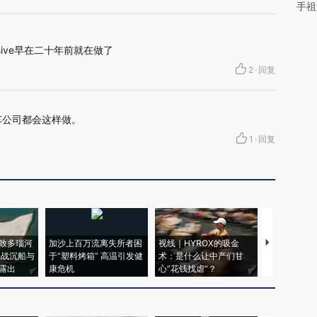
手祖
sive早在二十年前就在做了
2
·
回复
车公司都会这样做。
1
·
回复
致多瑙河
加沙上百万流离失所者困
视线｜HYROX的吸金
马航飞行员
二战沉船与
于“塑料烤箱” 高温引发健
术：是什么让中产们甘
粒摇头丸 尿
露出
康危机
心“花钱找虐”？
毒品