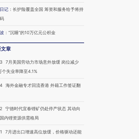
日记
：
长护险覆盖全国 筹资和服务给予将持
码
波
：
“沉睡”的10万亿元公积金
新文章
43
7月美国劳动力市场意外放缓 岗位减少
3万个失业率降至4.1%
14
海外金融专才回流香港 外籍工作签证翻
2
宁德时代宜春锂矿仍处停产状态 其动向
国内锂资源供需格局
1
7月进出口增速高位放缓，价格驱动还能