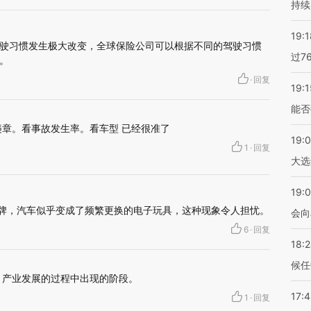
持续
19:1
驶习惯发生极大改变，全球保险公司可以根据不同的驾驶习惯
过7
。
·
回复
19:1
能否
章。看事故发生率。看车型 已经很准了
19:
1
·
回复
大选
19:0
品牌，汽车似乎变成了频繁更换的电子玩具，这种现象令人担忧。
会向
6
·
回复
18:
候任
、产业发展的过程中出现的阶段。
17:
1
·
回复