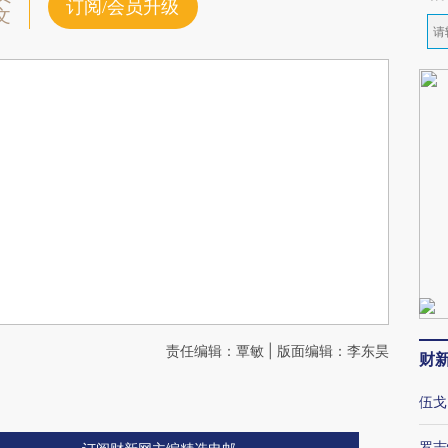
订阅/会员升级
文
责任编辑：覃敏 | 版面编辑：李东昊
财
伍戈
罗志