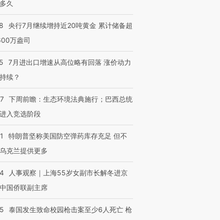
多久
8
央行7月继续增持近20吨黄金 累计储备超
600万盎司
5
7月进出口增速从高位略有回落 涨价动力
持续？
07
下周前瞻：生态环境法典施行；巴西总统
进入竞选阶段
1
特朗普坚称美国防空弹药库存充足 但不
乌克兰提供更多
24
人事观察｜上海55岁女副市长解冬进京
中国侨联副主席
45
泰国发生致命校园枪击案至少6人死亡 枪