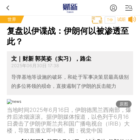
世界
试听
T中
复盘以伊谍战：伊朗何以被渗透至
此？
文｜财新 郭英姿（实习），路尘
2025年06月30日 17:38
导弹基地等设施的破坏，和处于军事决策层最高级别
的多位将领的殒命，直接遏制了伊朗的反击能力
原图
当地时间2025年6月16日，伊朗德黑兰西南部，爆
炸后浓烟滚滚。据伊朗媒体报道，以色列于6月16
日袭击了伊朗伊斯兰共和国广播电视台（IRIB）大
楼，导致直播立即中断。图：视觉中国