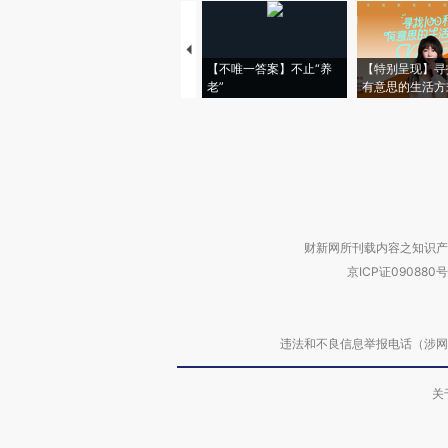
【不唯一答案】不止“养
【特别呈现】寻
老”
有意思的生活方
财新网所刊载内容之知识产
京ICP证090880号
违法和不良信息举报电话（涉网络暴力有
关