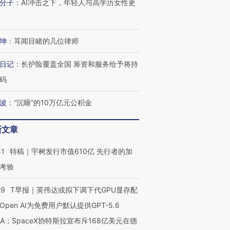
分子
：
AI冲击之下，年轻人与高学历女性更
坤
：
耳闻目睹的几位律师
日记
：
长护险覆盖全国 筹资和服务给予将持
码
波
：
“沉睡”的10万亿元公积金
新文章
51
特稿｜宇树发行市值610亿 先行者的加
考验
29
T早报｜英伟达或拟下调下代GPU显存配
Open AI为免费用户默认提供GPT-5.6
NA；SpaceX协特斯拉宣布斥168亿美元在德