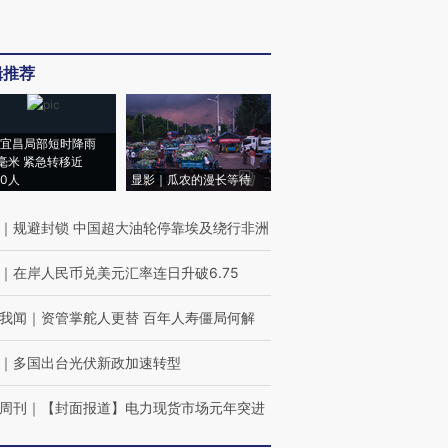
辑推荐
宜昌局部短时降雨
8毫米 紧急转移近
00人
显影｜瓜农的漫长等待
｜
规避封锁 中国超大油轮停靠埃及绕行非洲
｜
在岸人民币兑美元汇率连日升破6.75
我闻
｜
资管掌舵人更替 百年人寿僵局何解
｜
多国出台光伏新政加速转型
周刊
｜
【封面报道】电力现货市场元年突进