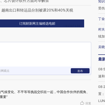
烷、芯片设计软件方面对华解禁
知识
受伤
越南出口和转运品分别被课20%和40%关税
丁金
订阅财新网主编精选电邮
村夫
续加
吴晓
最
08:
新网观点
发布
速和
08:
与气候变化、不平等等挑战交织在一起，中国合作伙伴的视角、
置；
重要”
LU
·
回复