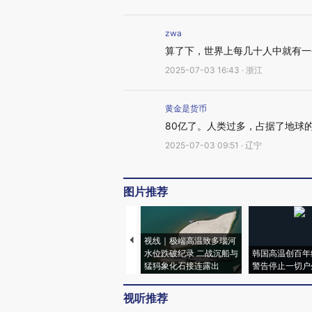
zwa
算了下，世界上每几十人中就有一
2025-07-03 16:43 · 浙江
黄金是货币
80亿了。人类过多，占据了地球
2025-07-03 09:51 · 辽宁
图片推荐
视线｜极端高温致多瑙河
水位跌破纪录 二战沉船与
韩国高温创百年
猛犸象化石接连露出
警告停止一切户
视听推荐