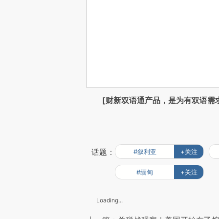
[财新双语通产品，是为有双语需
话题：
#叙利亚
+关注
#缅甸
+关注
Loading...