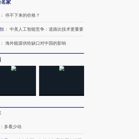
新名家
：
停不下来的价格？
恒
：
中美人工智能竞争：道路比技术更重要
：
海外能源供给缺口对中国的影响
频
客
：
多看少动