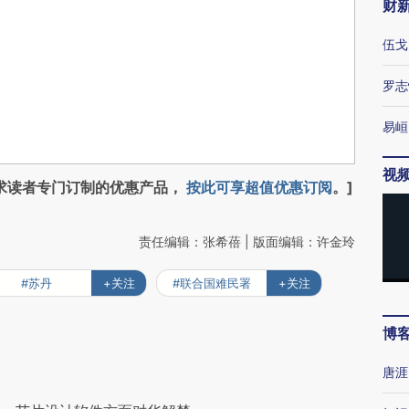
财
伍戈
罗志
易峘
视
求读者专门订制的优惠产品，
按此可享超值优惠订阅
。]
责任编辑：张希蓓 | 版面编辑：许金玲
#苏丹
+关注
#联合国难民署
+关注
博
唐涯