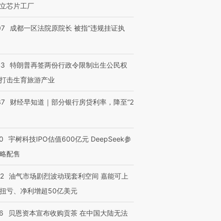
立芯片工厂
07
成都一区法院原院长 被指“违规挂证执
43
特朗普再签两份行政令限制出生公民权
打击生育旅游产业
37
财经早知道｜部分银行房贷利率，降至“2
0
宇树科技IPO估值600亿元 DeepSeek参
略配售
OX的吸金
马航飞行员跨国走私7万
视线｜被称为“蟑螂”的印
22
油气市场剧烈波动现套利空间 嘉能可上
让中产们甘
粒摇头丸 尿检体内含3种
度Z世代 用街头抗争将教
秘鲁纳斯
”？
毒品
育部长拱下台
13人遇难
扭亏、净利增超50亿美元
6
贝恩资本宣布收购贡茶 在中国大陆无法