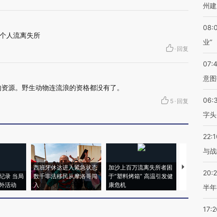
州建
08:
个人流离失所
业”
·
回复
07:
意图
的资源。野生动物连流浪的资格都没有了。
06:
5
·
回复
字头
22:1
与战
西班牙休达进入紧急状态
加沙上百万流离失所者困
视线｜HYR
20:
纪录 当局
数千非法移民从摩洛哥闯
于“塑料烤箱” 高温引发健
术：是什么
外活动
入
康危机
心“花钱找虐
半年
17:2