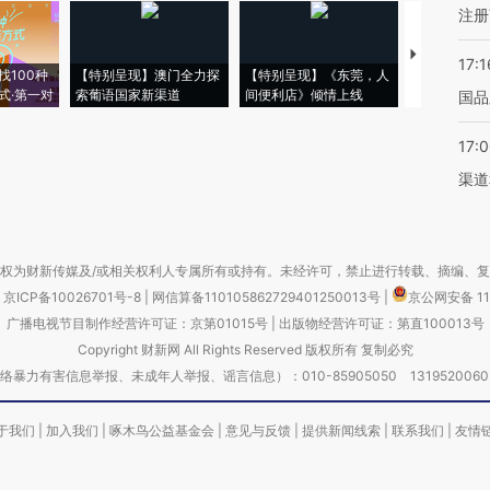
注册
【推广】走
17:1
找100种
【特别呈现】澳门全力探
【特别呈现】《东莞，人
会，让数智科
式·第一对
索葡语国家新渠道
间便利店》倾情上线
业
国品
17:
渠道
权为财新传媒及/或相关权利人专属所有或持有。未经许可，禁止进行转载、摘编、
京ICP备10026701号-8
|
网信算备110105862729401250013号
|
京公网安备 11
广播电视节目制作经营许可证：京第01015号
|
出版物经营许可证：第直100013号
Copyright 财新网 All Rights Reserved 版权所有 复制必究
害信息举报、未成年人举报、谣言信息）：010-85905050 13195200605 举报邮
于我们
|
加入我们
|
啄木鸟公益基金会
|
意见与反馈
|
提供新闻线索
|
联系我们
|
友情