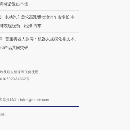
商标后退出市场
进第四届链博
【商旅对话】华住集团
6
电动汽车需求高涨驱动澳洲车市增长 中
技“链”接产
【特别呈现】寻找100种
CFO：不靠规模取胜，华
【特别呈
有意思的生活方式·第三对
住三大增长引擎是什么？
有意思的
牌表现强劲｜出海·汽车
00
普渡机器人张涛：机器人规模化靠技术、
和产品共同突破
复制及建立镜像等任何使用。
010502034662号
箱：laixin@caixin.com
链接