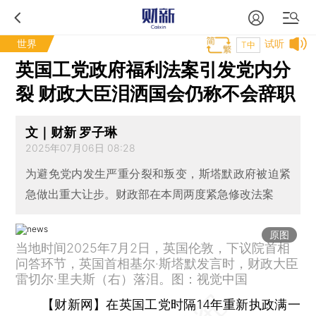
世界
试听
T中
英国工党政府福利法案引发党内分
裂 财政大臣泪洒国会仍称不会辞职
文｜财新 罗子琳
2025年07月06日 08:28
为避免党内发生严重分裂和叛变，斯塔默政府被迫紧
急做出重大让步。财政部在本周两度紧急修改法案
原图
当地时间2025年7月2日，英国伦敦，下议院首相
问答环节，英国首相基尔·斯塔默发言时，财政大臣
雷切尔·里夫斯（右）落泪。图：视觉中国
【财新网】
在英国工党时隔14年重新执政满一