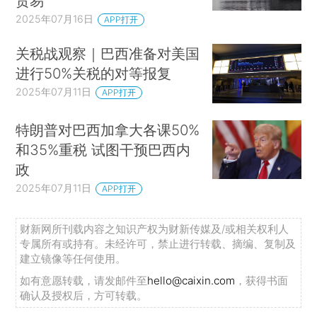
贸易
2025年07月16日
APP打开
关税战观察｜巴西准备对美国
进行50%关税的对等报复
2025年07月11日
APP打开
特朗普对巴西加拿大各课50%
和35%重税 试图干预巴西内
政
2025年07月11日
APP打开
财新网所刊载内容之知识产权为财新传媒及/或相关权利人
专属所有或持有。未经许可，禁止进行转载、摘编、复制及
建立镜像等任何使用。
如有意愿转载，请发邮件至
hello@caixin.com
，获得书面
确认及授权后，方可转载。