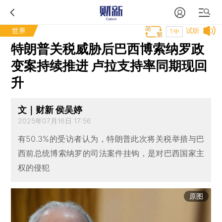
世界
试听
T中
特朗普关税威胁后巴西博索纳罗政
变案持续推进 卢拉支持率同期现回
升
文｜财新 侯吴婷
2025年07月16日 17:56
有50.3%的受访者认为，特朗普此次将关税举措与巴
西前总统博索纳罗的司法案件挂钩，是对巴西国家主
权的侵犯
原图