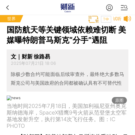
世界
试听
T中
国防航天等关键领域依赖难切断 美
媒曝特朗普马斯克“分手”遇阻
文｜财新 徐路易
2025年07月21日 18:06
除极少数合约可能面临后续审查外，最终绝大多数马
斯克公司与美国政府的合同都被确认具有不可替代性
原图
当地时间2025年7月18日，美国加利福尼亚州奥克
斯纳德海岸，SpaceX猎鹰9号火箭从范登堡太空军
基地发射升空，执行第14次飞行任务。图：IC
PHOTO