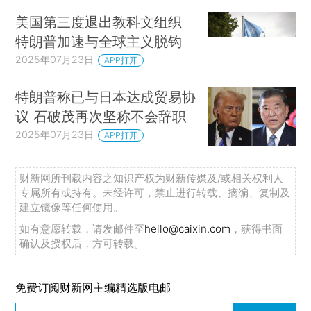
美国第三度退出教科文组织
特朗普加速与全球主义脱钩
2025年07月23日
APP打开
特朗普称已与日本达成贸易协
议 石破茂再次坚称不会辞职
2025年07月23日
APP打开
财新网所刊载内容之知识产权为财新传媒及/或相关权利人
专属所有或持有。未经许可，禁止进行转载、摘编、复制及
建立镜像等任何使用。
如有意愿转载，请发邮件至
hello@caixin.com
，获得书面
确认及授权后，方可转载。
免费订阅财新网主编精选版电邮