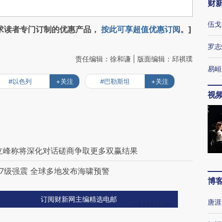
财
伍戈
求读者专门订制的优惠产品，
按此可享超值优惠订阅
。]
罗志
责任编辑：徐和谦 | 版面编辑：邱祺璞
易峘
#以色列
+关注
#巴勒斯坦
+关注
视
立峰称将深化对话磋商争取更多双赢结果
7级强震 全球多地发布海啸预警
博
订阅财新网主编精选电邮
唐涯