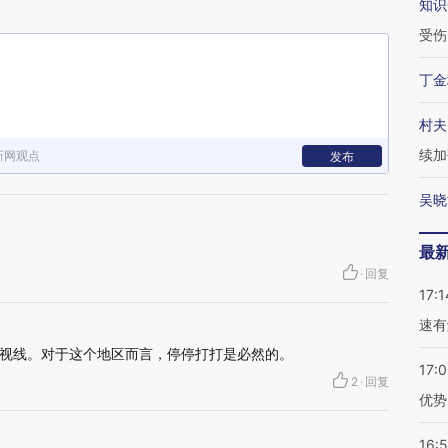
知识
受伤
丁金
村夫
续加
新网观点
发布
吴晓
最
·
回复
17:1
速有
视线。对于这个地区而言，停停打打是必然的。
17:
2
·
回复
优势
16: