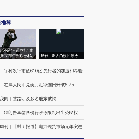
辑推荐
侵”还是“人道危机” 难
撕裂西班牙飞地休达
显影｜瓜农的漫长等待
｜
宇树发行市值610亿 先行者的加速和考验
｜
在岸人民币兑美元汇率连日升破6.75
我闻
｜
艾路明及多名股东被拘
｜
特朗普再签两份行政令限制出生公民权
周刊
｜
【封面报道】电力现货市场元年突进