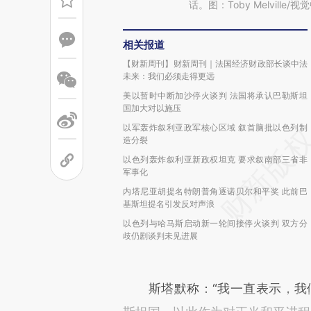
话。图：Toby Melville/视
相关报道
【财新周刊】财新周刊｜法国经济财政部长谈中法
未来：我们必须走得更远
美以暂时中断加沙停火谈判 法国将承认巴勒斯坦
国加大对以施压
以军轰炸叙利亚政军核心区域 叙首脑批以色列制
造分裂
以色列轰炸叙利亚新政权坦克 要求叙南部三省非
军事化
内塔尼亚胡提名特朗普角逐诺贝尔和平奖 此前巴
基斯坦提名引发反对声浪
以色列与哈马斯启动新一轮间接停火谈判 双方分
歧仍剧谈判未见进展
斯塔默称：“我一直表示，我们