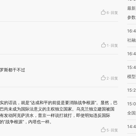
最新
6
·
回复
参数
16:
社融
1
·
回复
16:
15:
罗斯都干不过
模型
2
·
回复
15:2
实的话说，就是“达成和平的前提是要消除战争根源”。显然，巴
15:
巴尚未成为国际法意义的主权独立国家。乌克兰独立建国被国
全国
有发动阿克萨洪水，普京一样说打就打，即使明知违反国际
的“战争根源”，内塔也一样。
14:
5
·
回复