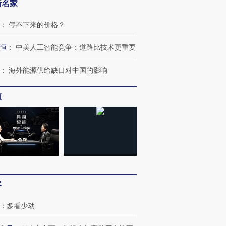
新名家
：
停不下来的价格？
恒
：
中美人工智能竞争：道路比技术更重要
：
海外能源供给缺口对中国的影响
频
客
：
多看少动