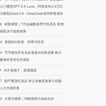
入门模型GPT-5.6 Luna；阿里发布2.4万亿
大模型Qwen3.8；DeepSeek宣布即将涨价
46
财新调查｜7月金融数据季节性承压 新增
或取决于政府债券
44
美国的AI投资、利率与经济
44
字节跳动开全员会复盘AI业务进展 称大
被海外竞对拉开差距
1
AI不是镜子，是蒸馏器
07
因严重违纪违法 李云泽被罢免第十四届
人大代表职务
44
大西洋观察｜特朗普助力金砖合作