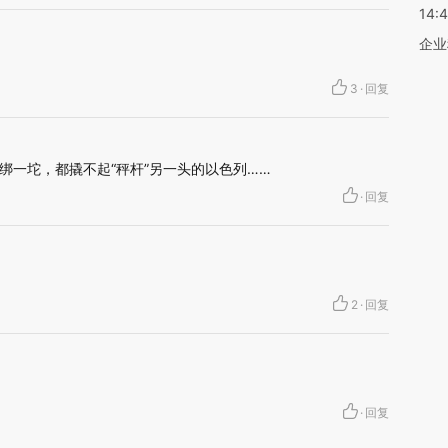
14:
企业
3
·
回复
绑一坨，都撬不起“秤杆”另一头的以色列……
·
回复
2
·
回复
·
回复