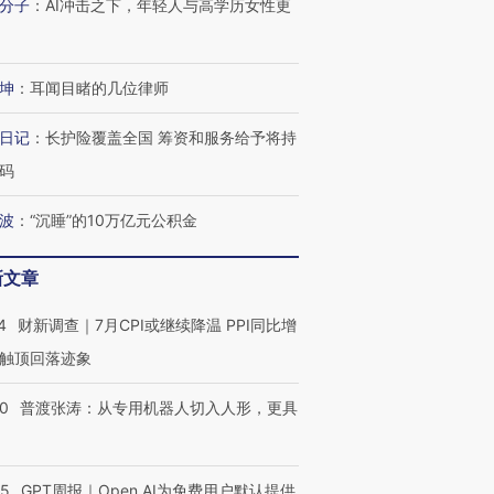
分子
：
AI冲击之下，年轻人与高学历女性更
坤
：
耳闻目睹的几位律师
日记
：
长护险覆盖全国 筹资和服务给予将持
码
波
：
“沉睡”的10万亿元公积金
新文章
4
财新调查｜7月CPI或继续降温 PPI同比增
触顶回落迹象
00
普渡张涛：从专用机器人切入人形，更具
55
GPT周报｜Open AI为免费用户默认提供