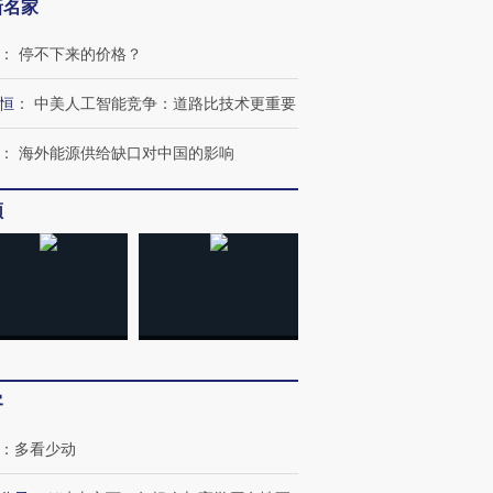
新名家
：
停不下来的价格？
恒
：
中美人工智能竞争：道路比技术更重要
：
海外能源供给缺口对中国的影响
频
客
：
多看少动