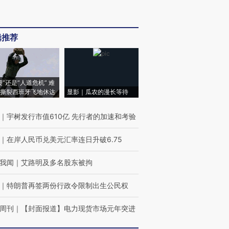
辑推荐
侵”还是“人道危机” 难
撕裂西班牙飞地休达
显影｜瓜农的漫长等待
｜
宇树发行市值610亿 先行者的加速和考验
｜
在岸人民币兑美元汇率连日升破6.75
我闻
｜
艾路明及多名股东被拘
｜
特朗普再签两份行政令限制出生公民权
周刊
｜
【封面报道】电力现货市场元年突进