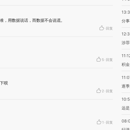
13:
准，用数据说话，而数据不会说谎。
分事
·
回复
12:
涉罪
11:1
5
·
回复
积金
11:0
下呗
逐季
2
·
回复
10:
远是
08:
1
·
回复
纪违