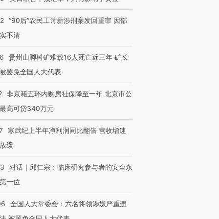
32
“90后”农民工讨薪涉刑案发回重审 因部
实不清
36
贵州山脚树矿难致16人死亡近三年 矿长
被罢免全国人大代表
2
非京籍五环内购房社保降至一年 北京市公
最高可贷340万元
7
寒武纪上半年净利润同比翻倍 营收增速
放缓
53
对话｜邱仁宗：临床研究参与者的安全永
第一位
06
全国人大常委会：六名将领涉嫌严重违
法 被罢免全国人大代表