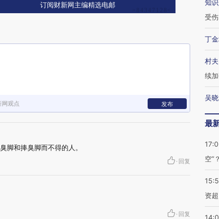
知识
订阅财新网主编精选电邮
受伤
丁金
村夫
续加
吴晓
新网观点
发布
最
17:
捧臭脚和捧臭脚而不得的人。
空”
·
回复
15:
资超
·
回复
14: