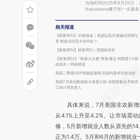
当地时间2025年6月25日，
Napoletana餐厅的一名
相关报道
【财新周刊】封面报道｜美国以高关税施压招商引
资 制造业回流卡在何处？
【财新周刊】财新周刊｜美国砍药价
【财新周刊】“美丽大法案”终获通过 特朗普2.0税
改闯关｜特稿精选
美国二季度GDP增速超预期 但国内需求开始走软
美国7月就业数据跳水美股大跌 特朗普勒令开除劳
工统计局负责人
具体来说，7月美国非农新增就业
从4.1%上升至4.2%。让市场
修，5月新增就业人数从原先的14.
正为1.4万。5月和6月的新增就