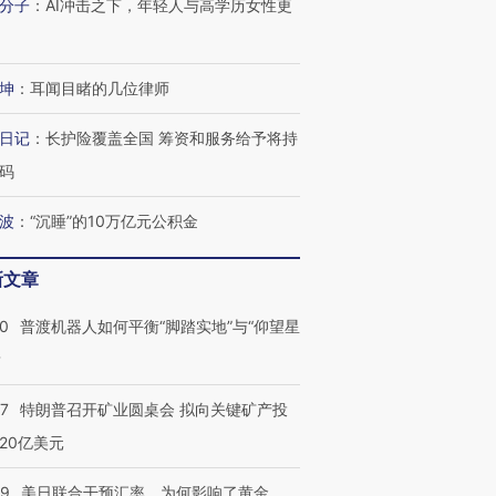
分子
：
AI冲击之下，年轻人与高学历女性更
坤
：
耳闻目睹的几位律师
日记
：
长护险覆盖全国 筹资和服务给予将持
码
波
：
“沉睡”的10万亿元公积金
新文章
00
普渡机器人如何平衡“脚踏实地”与“仰望星
？
57
特朗普召开矿业圆桌会 拟向关键矿产投
20亿美元
09
美日联合干预汇率，为何影响了黄金