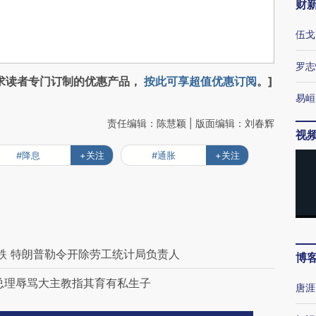
财
伍戈
罗志
求读者专门订制的优惠产品，
按此可享超值优惠订阅
。]
易峘
责任编辑：陈慧颖 | 版面编辑：刘春辉
视
#降息
+关注
#通胀
+关注
跌 特朗普勒令开除劳工统计局负责人
博
总理辱骂大主教指其育有私生子
唐涯