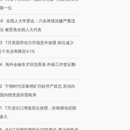
第一位
06
全国人大常委会：六名将领涉嫌严重违
法 被罢免全国人大代表
43
7月美国劳动力市场意外放缓 岗位减少
3万个失业率降至4.1%
14
海外金融专才回流香港 外籍工作签证翻
2
宁德时代宜春锂矿仍处停产状态 其动向
国内锂资源供需格局
1
7月进出口增速高位放缓，价格驱动还能
多久
8
央行7月继续增持近20吨黄金 累计储备超