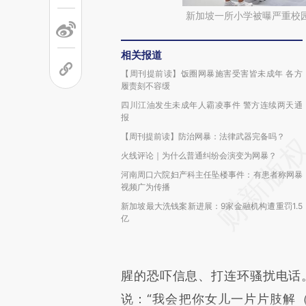
新加坡一所小学被曝严重校
相关报道
【周刊提前读】饭圈网暴施害受害皆未成年 各方
履责刻不容缓
四川江油发生未成年人霸凌事件 警方连续两天通
报
【周刊提前读】防治网暴：法律武器完备吗？
火线评论｜为什么普通纠纷会演变为网暴？
河南周口六院妇产科主任坠楼事件：有患者称网暴
视频广为传播
新加坡最大洗钱案新进展：9家金融机构遭重罚1.5
亿
腥的恐吓信息、打连环骚扰电话
说：“我会把你女儿一片片肢解（diss