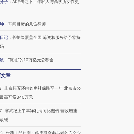
分子
：
AI冲击之下，年轻人与高学历女性更
坤
：
耳闻目睹的几位律师
日记
：
长护险覆盖全国 筹资和服务给予将持
码
波
：
“沉睡”的10万亿元公积金
新文章
2
非京籍五环内购房社保降至一年 北京市公
最高可贷340万元
7
寒武纪上半年净利润同比翻倍 营收增速
放缓
53
对话｜邱仁宗：临床研究参与者的安全永