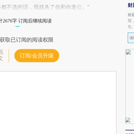
财
个？如果都不选的话，我就杀了你和你老公。”
财
2676字 订阅后继续阅读
写
引
获取已订阅的阅读权限
员
订阅/会员升级
文