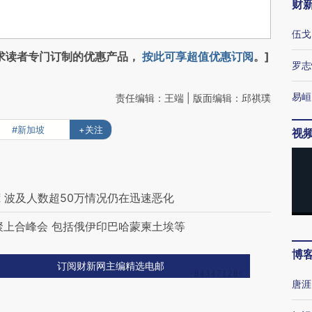
财
伍戈
求读者专门订制的优惠产品，
按此可享超值优惠订阅
。]
罗志
易峘
责任编辑：王端 | 版面编辑：邱祺璞
#新加坡
+关注
视
 波及人数超50万情况仍在迅速恶化
聚上合峰会 包括俄伊印巴哈蒙柬土埃等
博
订阅财新网主编精选电邮
唐涯