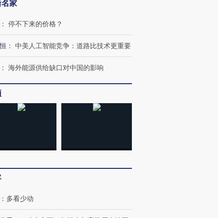
新名家
：
停不下来的价格？
恒
：
中美人工智能竞争：道路比技术更重要
：
海外能源供给缺口对中国的影响
频
客
：
多看少动