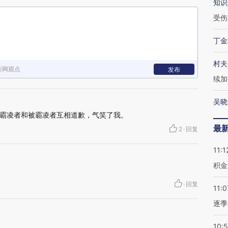
知识
受伤
丁金
村夫
新网观点
发布
续加
吴晓
霸凌者和被霸凌者互相道歉，气笑了我。
最
2
·
回复
11:1
积金
·
回复
11:0
逐季
10: