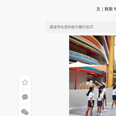
文｜财新 
霸凌学生受到校方鞭打惩罚