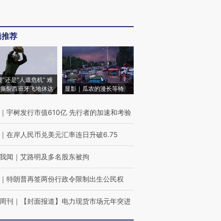
辑推荐
侵”还是“人道危机” 难
撕裂西班牙飞地休达
显影｜瓜农的漫长等待
｜
宇树发行市值610亿 先行者的加速和考验
｜
在岸人民币兑美元汇率连日升破6.75
我闻
｜
艾路明及多名股东被拘
｜
特朗普再签两份行政令限制出生公民权
周刊
｜
【封面报道】电力现货市场元年突进