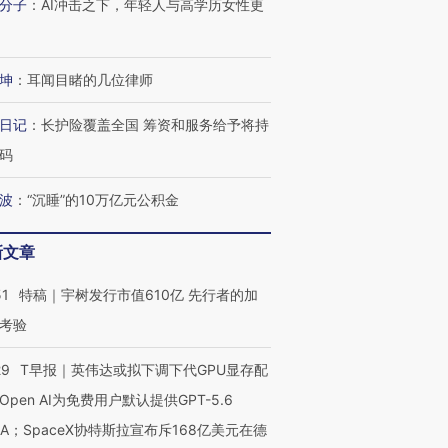
分子
：
AI冲击之下，年轻人与高学历女性更
坤
：
耳闻目睹的几位律师
日记
：
长护险覆盖全国 筹资和服务给予将持
码
波
：
“沉睡”的10万亿元公积金
新文章
51
特稿｜宇树发行市值610亿 先行者的加
考验
29
T早报｜英伟达或拟下调下代GPU显存配
Open AI为免费用户默认提供GPT-5.6
NA；SpaceX协特斯拉宣布斥168亿美元在德