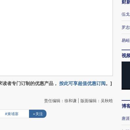
财
伍戈
罗志
易峘
视
求读者专门订制的优惠产品，
按此可享超值优惠订阅
。]
责任编辑：徐和谦 | 版面编辑：吴秋晗
博
#柬埔寨
+关注
唐涯