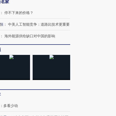
新名家
：
停不下来的价格？
恒
：
中美人工智能竞争：道路比技术更重要
：
海外能源供给缺口对中国的影响
频
客
：
多看少动