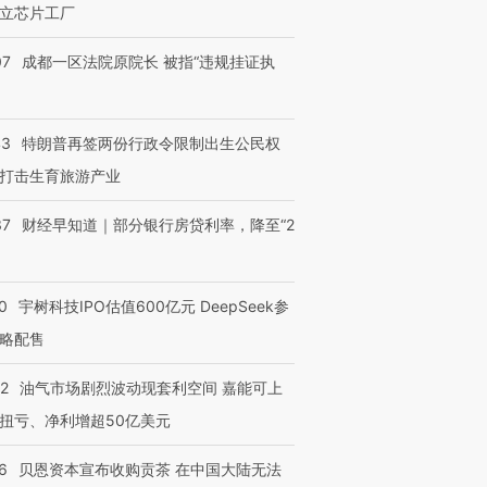
立芯片工厂
07
成都一区法院原院长 被指“违规挂证执
43
特朗普再签两份行政令限制出生公民权
打击生育旅游产业
37
财经早知道｜部分银行房贷利率，降至“2
0
宇树科技IPO估值600亿元 DeepSeek参
略配售
22
油气市场剧烈波动现套利空间 嘉能可上
扭亏、净利增超50亿美元
6
贝恩资本宣布收购贡茶 在中国大陆无法