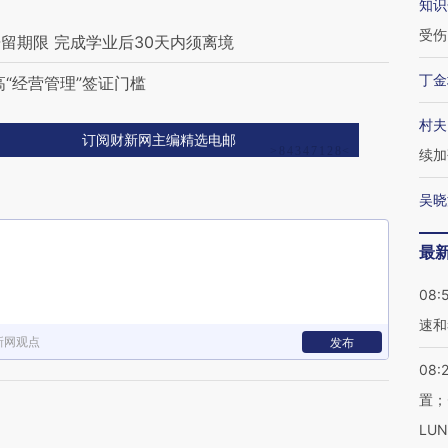
知识
受伤
留期限 完成学业后30天内须离境
丁金
“经营管理”签证门槛
村夫
订阅财新网主编精选电邮
续加
吴晓
最
08:
速和
新网观点
发布
08:
置；
LU