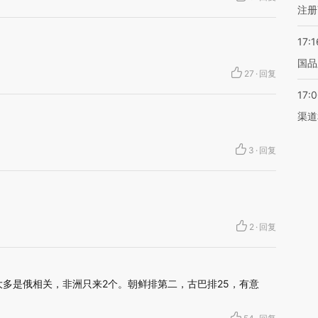
注册
17:1
国品
27
·
回复
17:
渠道
3
·
回复
2
·
回复
外大多是俄相关，非洲只来2个。朝鲜排第二，古巴排25，有意