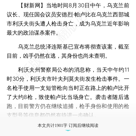
【财新网】
当地时间8月30日中午，乌克兰前
议长、现任国会议员安德烈·帕卢比在乌克兰西部城
市利沃夫街头遭人枪击身亡，成为乌克兰近年影响
最大的政治谋杀案件。
乌克兰总统泽连斯基已宣布将彻查该案，截至
目前，凶手仍然在逃，其身份也尚未查明。
利沃夫州警察局公布的消息称，当天中午约11
时30分，利沃夫市叶夫列莫夫街发生枪击事件。一
名枪手使用一支短管枪向当时正在路上的帕卢比开
了大约8枪，致使帕卢比当场身亡。袭击者随后逃
跑，目前警方仍在继续追捕，枪手身份和使用的枪
支型号等信息都仍然有待进一步确认。
本文共计1901字 订阅后继续阅读