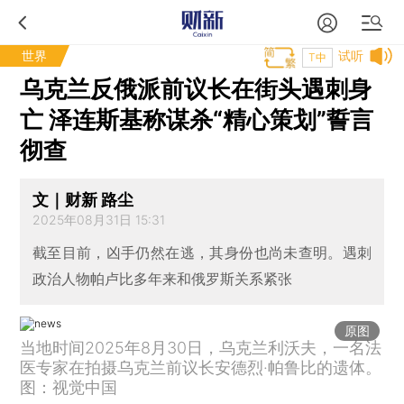
世界
试听
T中
乌克兰反俄派前议长在街头遇刺身
亡 泽连斯基称谋杀“精心策划”誓言
彻查
文｜财新 路尘
2025年08月31日 15:31
截至目前，凶手仍然在逃，其身份也尚未查明。遇刺
政治人物帕卢比多年来和俄罗斯关系紧张
原图
当地时间2025年8月30日，乌克兰利沃夫，一名法
医专家在拍摄乌克兰前议长安德烈·帕鲁比的遗体。
图：视觉中国