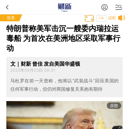
世界
试听
T中
特朗普称美军击沉一艘委内瑞拉运
毒船 为首次在美洲地区采取军事行
动
文｜财新 曾佳 发自美国华盛顿
2025年09月03日 09:31
马杜罗在前一天曾称，他将以“武装战斗”回应美国的
任何军事行动，但仍对两国修复关系抱有期待
原图