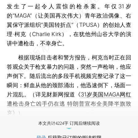
发生了一起令人震惊的枪杀案。年仅31岁
的“MAGA”（让美国再次伟大）青年政治偶像、右
翼保守派组织“美国转折点”（TPUSA）的创始人查
理·柯克（Charlie Kirk），在犹他州山谷大学的演
讲中遭枪击，不幸身亡。
根据现场目击者和警方报告，柯克当时正在回
答观众关于枪支暴力的问题，突然一声枪响，他应
声倒下。随后流出的多段手机视频完整记录了这一
瞬间：鲜血从他的颈部涌出，他迅速倒下，场面一
片混乱。（详见财新网报道《
31岁美国MAGA网红
遭枪击身亡凶手仍在逃 特朗普宣布全美降半旗致
哀
》）
本文共计4224字 订阅后继续阅读
登录
后获取已订阅的阅读权限