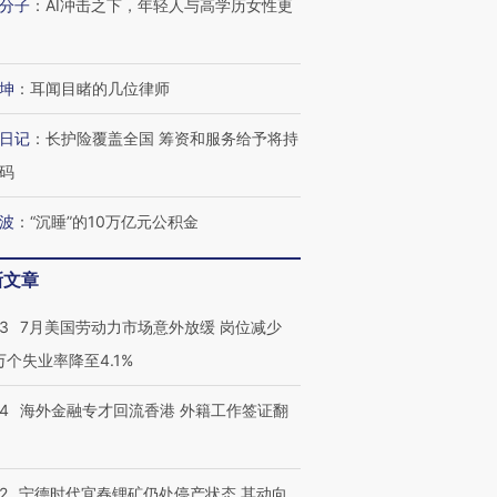
分子
：
AI冲击之下，年轻人与高学历女性更
坤
：
耳闻目睹的几位律师
日记
：
长护险覆盖全国 筹资和服务给予将持
码
波
：
“沉睡”的10万亿元公积金
新文章
43
7月美国劳动力市场意外放缓 岗位减少
3万个失业率降至4.1%
14
海外金融专才回流香港 外籍工作签证翻
2
宁德时代宜春锂矿仍处停产状态 其动向