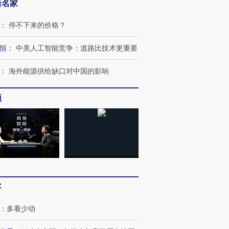
新名家
：
停不下来的价格？
恒
：
中美人工智能竞争：道路比技术更重要
：
海外能源供给缺口对中国的影响
频
客
：
多看少动