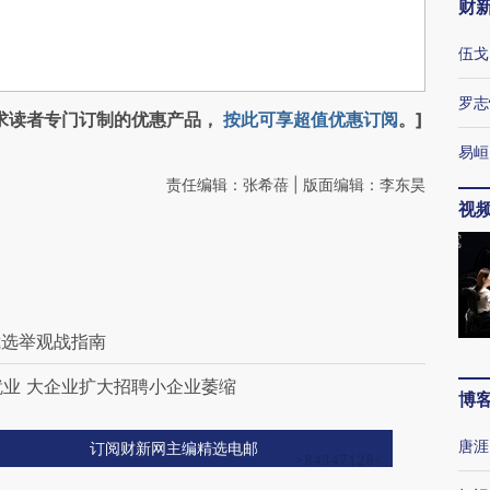
财
伍戈
罗志
求读者专门订制的优惠产品，
按此可享超值优惠订阅
。]
易峘
责任编辑：张希蓓 | 版面编辑：李东昊
视
裁选举观战指南
就业 大企业扩大招聘小企业萎缩
博
唐涯
订阅财新网主编精选电邮