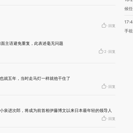
候任
17:
·
回复
手祖
前面主语避免重复，此表述毫无问题
2
·
回复
也就五年，当时走马灯一样就他干住了
·
回复
小泉进次郎，将成为前首相伊藤博文以来日本最年轻的领导人
·
回复