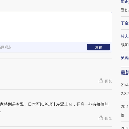
知识
受伤
丁金
村夫
续加
新网观点
发布
吴晓
最
·
回复
21:
2.
家特别是右翼，日本可以考虑让左翼上台，开启一些有价值的
20:
。
倍
·
回复
20:1