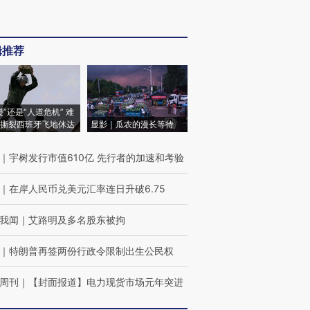
辑推荐
侵”还是“人道危机” 难
撕裂西班牙飞地休达
显影｜瓜农的漫长等待
｜
宇树发行市值610亿 先行者的加速和考验
｜
在岸人民币兑美元汇率连日升破6.75
我闻
｜
艾路明及多名股东被拘
｜
特朗普再签两份行政令限制出生公民权
周刊
｜
【封面报道】电力现货市场元年突进