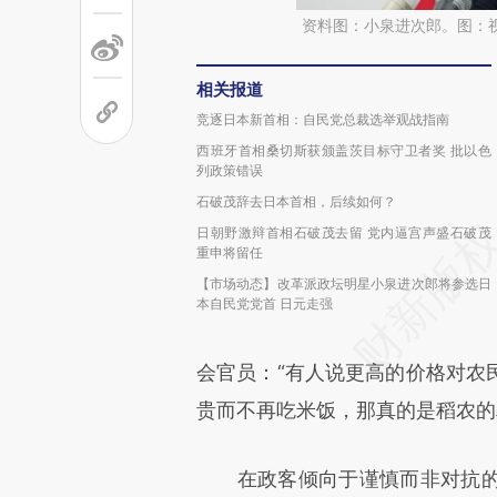
资料图：小泉进次郎。图：
相关报道
竞逐日本新首相：自民党总裁选举观战指南
西班牙首相桑切斯获颁盖茨目标守卫者奖 批以色
列政策错误
石破茂辞去日本首相，后续如何？
日朝野激辩首相石破茂去留 党内逼宫声盛石破茂
重申将留任
【市场动态】改革派政坛明星小泉进次郎将参选日
本自民党党首 日元走强
会官员：“有人说更高的价格对农
贵而不再吃米饭，那真的是稻农的
在政客倾向于谨慎而非对抗的