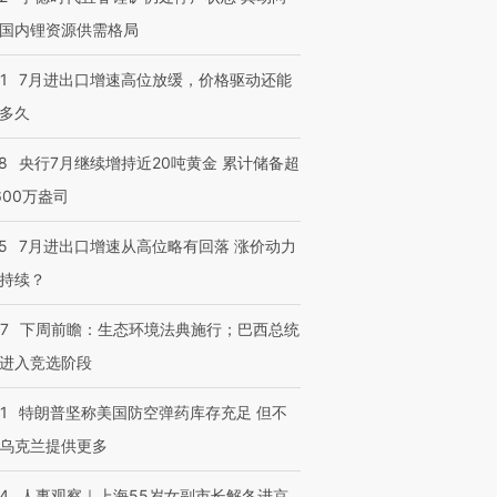
国内锂资源供需格局
1
7月进出口增速高位放缓，价格驱动还能
多久
8
央行7月继续增持近20吨黄金 累计储备超
600万盎司
5
7月进出口增速从高位略有回落 涨价动力
持续？
07
下周前瞻：生态环境法典施行；巴西总统
进入竞选阶段
1
特朗普坚称美国防空弹药库存充足 但不
乌克兰提供更多
24
人事观察｜上海55岁女副市长解冬进京