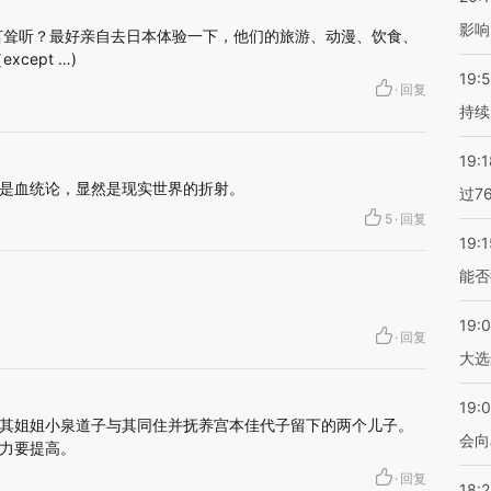
影响
言耸听？最好亲自去日本体验一下，他们的旅游、动漫、饮食、
cept …)
19:5
·
回复
持续
19:1
是血统论，显然是现实世界的折射。
过7
5
·
回复
19:1
能否
19:
·
回复
大选
19:0
其姐姐小泉道子与其同住并抚养宫本佳代子留下的两个儿子。
会向
力要提高。
·
回复
18: