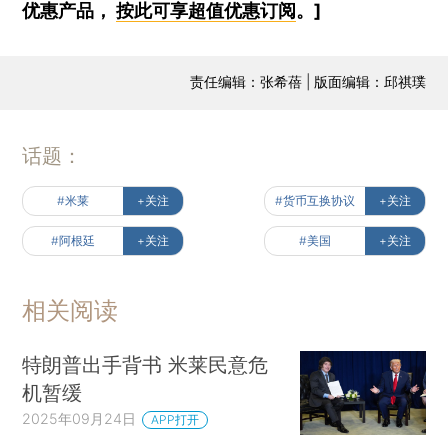
优惠产品，
按此可享超值优惠订阅
。]
责任编辑：张希蓓 | 版面编辑：邱祺璞
话题：
#米莱
+关注
#货币互换协议
+关注
#阿根廷
+关注
#美国
+关注
相关阅读
特朗普出手背书 米莱民意危
机暂缓
2025年09月24日
APP打开