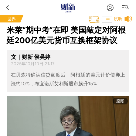
世界
试听
T中
米莱“期中考”在即 美国敲定对阿根
廷200亿美元货币互换框架协议
文｜财新 侯吴婷
2025年10月10日 21:17
在贝森特确认信贷额度后，阿根廷的美元计价债券上
涨约10%，布宜诺斯艾利斯股市飙升15%
原图