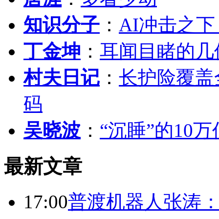
知识分子
：
AI冲击之
丁金坤
：
耳闻目睹的几
村夫日记
：
长护险覆盖
码
吴晓波
：
“沉睡”的10
最新文章
17:00
普渡机器人张涛