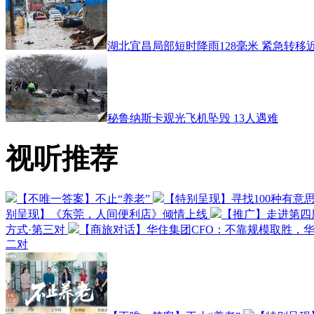
湖北宜昌局部短时降雨128毫米 紧急转移近4
秘鲁纳斯卡观光飞机坠毁 13人遇难
视听推荐
【不唯一答案】不止“养老”
【特别呈现】寻找100种有意
别呈现】《东莞，人间便利店》倾情上线
【推广】走进第四
方式·第三对
【商旅对话】华住集团CFO：不靠规模取胜，
二对