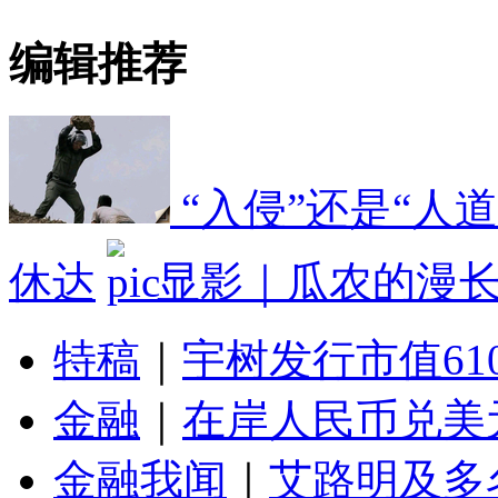
编辑推荐
“入侵”还是“人
休达
显影｜瓜农的漫
特稿
｜
宇树发行市值61
金融
｜
在岸人民币兑美元
金融我闻
｜
艾路明及多