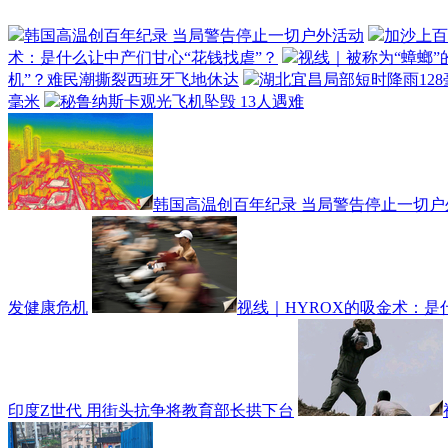
韩国高温创百年纪录 当局警告停止一切户外活动
加沙上百
术：是什么让中产们甘心“花钱找虐”？
视线｜被称为“蟑螂”
机”？难民潮撕裂西班牙飞地休达
湖北宜昌局部短时降雨128毫
毫米
秘鲁纳斯卡观光飞机坠毁 13人遇难
韩国高温创百年纪录 当局警告停止一切户
发健康危机
视线｜HYROX的吸金术：是
印度Z世代 用街头抗争将教育部长拱下台