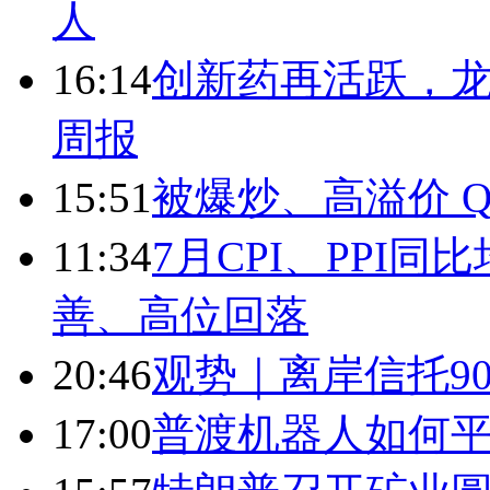
人
16:14
创新药再活跃，
周报
15:51
被爆炒、高溢价 Q
11:34
7月CPI、PPI同
善、高位回落
20:46
观势｜离岸信托9
17:00
普渡机器人如何平