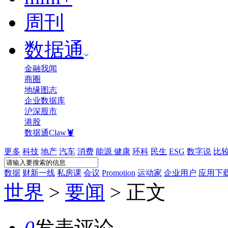
周刊
数据通
金融我闻
商圈
地缘图志
企业数据库
沪深股市
港股
数据通Claw🦞
更多
科技
地产
汽车
消费
能源
健康
环科
民生
ESG
数字说
比
数据
财新一线
私房课
会议
Promotion
运动家
企业用户
应用下
世界
>
要闻
>
正文
0
发表评论