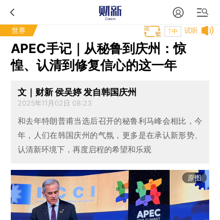
世界
试听
T中
APEC手记｜从秘鲁到庆州：惊
惶、认清到修复信心的这一年
文｜财新 侯吴婷 发自韩国庆州
2025年11月02日 08:23
和去年特朗普甫当选后召开的秘鲁利马峰会相比，今
年，人们在韩国庆州的气氛，更多是在承认新形势、
认清新环境下，再度启程的希望和乐观
原图