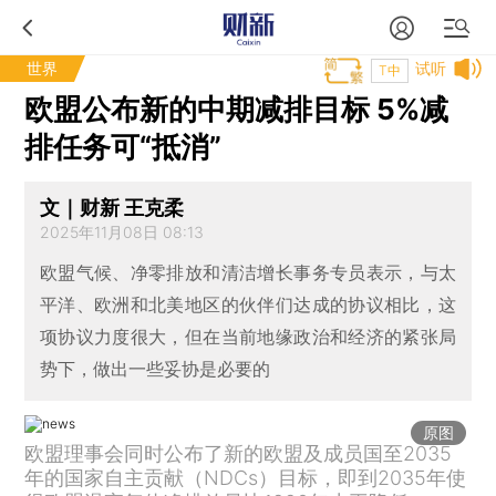
世界
试听
T中
欧盟公布新的中期减排目标 5%减
排任务可“抵消”
文｜财新 王克柔
2025年11月08日 08:13
欧盟气候、净零排放和清洁增长事务专员表示，与太
平洋、欧洲和北美地区的伙伴们达成的协议相比，这
项协议力度很大，但在当前地缘政治和经济的紧张局
势下，做出一些妥协是必要的
原图
欧盟理事会同时公布了新的欧盟及成员国至2035
年的国家自主贡献（NDCs）目标，即到2035年使