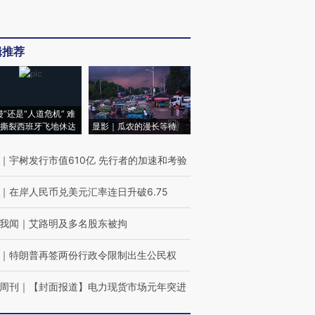
辑推荐
侵”还是“人道危机” 难
撕裂西班牙飞地休达
显影｜瓜农的漫长等待
｜
宇树发行市值610亿 先行者的加速和考验
｜
在岸人民币兑美元汇率连日升破6.75
我闻
｜
艾路明及多名股东被拘
｜
特朗普再签两份行政令限制出生公民权
周刊
｜
【封面报道】电力现货市场元年突进