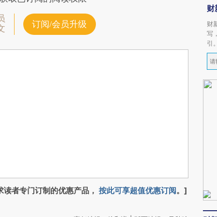
财
员
订阅/会员升级
财
文
写
引
求读者专门订制的优惠产品，
按此可享超值优惠订阅
。]