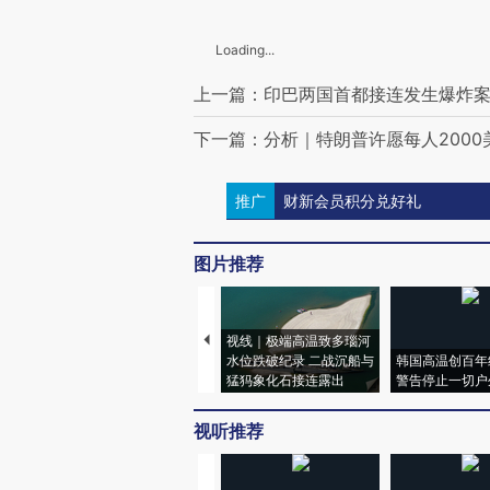
Loading...
上一篇：印巴两国首都接连发生爆炸案
下一篇：分析｜特朗普许愿每人2000
推广
财新会员积分兑好礼
图片推荐
视线｜极端高温致多瑙河
水位跌破纪录 二战沉船与
韩国高温创百年
猛犸象化石接连露出
警告停止一切户
视听推荐