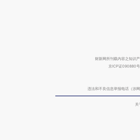
财新网所刊载内容之知识产
京ICP证090880号
违法和不良信息举报电话（涉网络暴力有
关