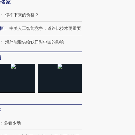
新名家
：
停不下来的价格？
恒
：
中美人工智能竞争：道路比技术更重要
：
海外能源供给缺口对中国的影响
频
OX的吸金
马航飞行员跨国走私7万
视线｜被称为“蟑螂”的印
让中产们甘
粒摇头丸 尿检体内含3种
度Z世代 用街头抗争将教
秘鲁纳斯
”？
毒品
育部长拱下台
13人遇难
客
：
多看少动