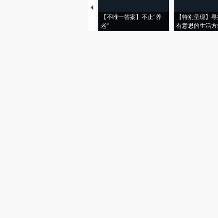
【不唯一答案】不止“养
【特别呈现】寻
老”
有意思的生活方