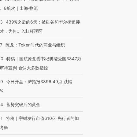
、8航次｜出海·物流
53
439%之后的6天：被硅谷和华尔街追捧
才，为何走入杠杆误区
07
陈龙：Token时代的商业与组织
50
特稿｜国航原党委书记樊澄受贿3847万
审待宣判 否认大多数指控
29
今日开盘：沪指报3896.49点 跌幅
0%
24
蓄势突破后的黄金
51
特稿｜宇树发行市值610亿 先行者的加
考验