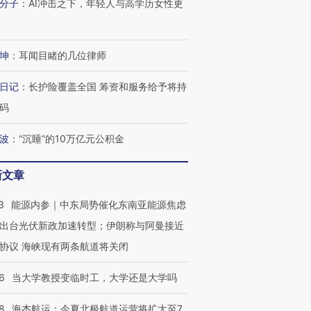
分子
：
AI冲击之下，年轻人与高学历女性更
进第四届链博
【商旅对话】华住集团
技“链”接产
【特别呈现】寻找100种
CFO：不靠规模取胜，华
【特别呈
有意思的生活方式·第三对
住三大增长引擎是什么？
有意思的
坤
：
耳闻目睹的几位律师
日记
：
长护险覆盖全国 筹资和服务给予将持
码
波
：
“沉睡”的10万亿元公积金
新文章
3
能源内参｜中东局势催化东南亚能源焦虑
出台光伏新政加速转型；伊朗称与阿曼接近
协议 海峡现有两条航道将关闭
6
当大学教授变临时工，大学还是大学吗
8
海杰航运：今夏北极航道运营将扩大至7