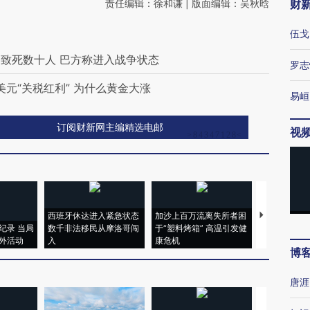
责任编辑：徐和谦 | 版面编辑：吴秋晗
财
伍戈
致死数十人 巴方称进入战争状态
罗志
美元“关税红利” 为什么黄金大涨
易峘
订阅财新网主编精选电邮
视
西班牙休达进入紧急状态
加沙上百万流离失所者困
视线｜HYR
纪录 当局
数千非法移民从摩洛哥闯
于“塑料烤箱” 高温引发健
术：是什么
外活动
入
康危机
心“花钱找虐
博
唐涯