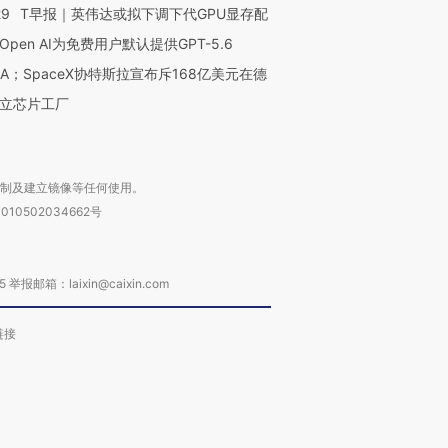
29
T早报｜英伟达或拟下调下代GPU显存配
Open AI为免费用户默认提供GPT-5.6
NA；SpaceX协特斯拉宣布斥168亿美元在德
立芯片工厂
复制及建立镜像等任何使用。
010502034662号
箱：laixin@caixin.com
链接