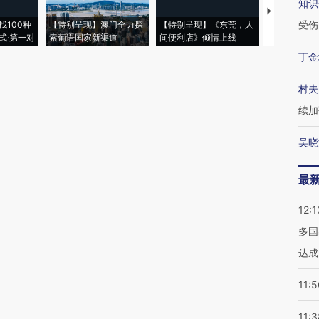
知识
【推广】走
受伤
找100种
【特别呈现】澳门全力探
【特别呈现】《东莞，人
会，让数智科
式·第一对
索葡语国家新渠道
间便利店》倾情上线
业
丁金
村夫
续加
吴晓
最
12:1
多国
达成
11:5
11:3