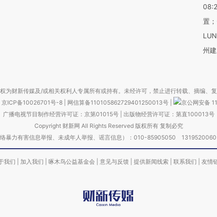
08:
置；
LU
州建
权为财新传媒及/或相关权利人专属所有或持有。未经许可，禁止进行转载、摘编、
京ICP备10026701号-8
|
网信算备110105862729401250013号
|
京公网安备 11
广播电视节目制作经营许可证：京第01015号
|
出版物经营许可证：第直100013号
Copyright 财新网 All Rights Reserved 版权所有 复制必究
害信息举报、未成年人举报、谣言信息）：010-85905050 13195200605 举报邮
于我们
|
加入我们
|
啄木鸟公益基金会
|
意见与反馈
|
提供新闻线索
|
联系我们
|
友情