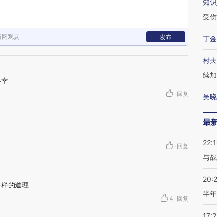
知识
受伤
新网观点
发布
丁金
村夫
续加
不幸
·
回复
吴晓
最
22:1
·
回复
与战
20:
一样的道理
半年
4
·
回复
17:2