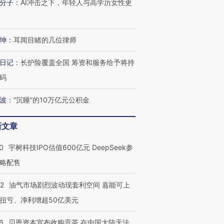
分子
：
AI冲击之下，年轻人与高学历女性更
坤
：
耳闻目睹的几位律师
日记
：
长护险覆盖全国 筹资和服务给予将持
码
波
：
“沉睡”的10万亿元公积金
新文章
0
宇树科技IPO估值600亿元 DeepSeek参
略配售
22
油气市场剧烈波动现套利空间 嘉能可上
扭亏、净利增超50亿美元
6
贝恩资本宣布收购贡茶 在中国大陆无法