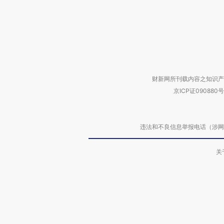
财新网所刊载内容之知识产
京ICP证090880号
违法和不良信息举报电话（涉网络暴力有
关