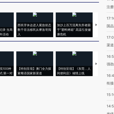
注册
17:1
西班牙休达进入紧急状态
加沙上百万流离失所者困
视线｜HYR
国品
纪录 当局
数千非法移民从摩洛哥闯
于“塑料烤箱” 高温引发健
术：是什么
外活动
入
康危机
心“花钱找虐
17:
渠道
16:
强劲
【推广】走
找100种
【特别呈现】澳门全力探
【特别呈现】《东莞，人
会，让数智科
式·第一对
索葡语国家新渠道
间便利店》倾情上线
业
16:
衔接
15:1
14:
光伏