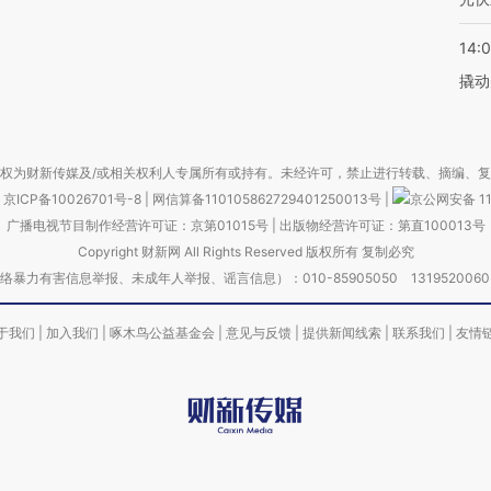
14:
撬动
权为财新传媒及/或相关权利人专属所有或持有。未经许可，禁止进行转载、摘编、
京ICP备10026701号-8
|
网信算备110105862729401250013号
|
京公网安备 11
广播电视节目制作经营许可证：京第01015号
|
出版物经营许可证：第直100013号
Copyright 财新网 All Rights Reserved 版权所有 复制必究
害信息举报、未成年人举报、谣言信息）：010-85905050 13195200605 举报邮
于我们
|
加入我们
|
啄木鸟公益基金会
|
意见与反馈
|
提供新闻线索
|
联系我们
|
友情