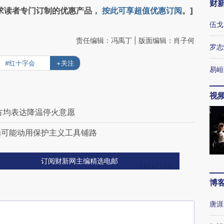
财
求读者专门订制的优惠产品，
按此可享超值优惠订阅
。]
伍戈
责任编辑：冯禹丁 | 版面编辑：肖子何
罗志
#红十字会
+关注
易峘
视
方均表达降温停火意愿
为可能动用保护主义工具铺路
订阅财新网主编精选电邮
博
唐涯