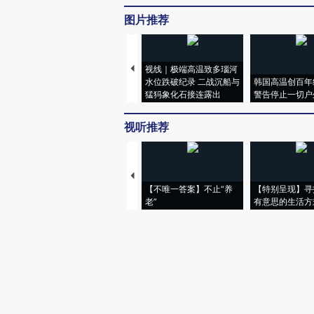
图片推荐
视线｜极端高温致多瑙河
水位跌破纪录 二战沉船与
韩国高温创百年
猛犸象化石接连露出
警告停止一切户
视听推荐
【不唯一答案】不止“养
【特别呈现】寻
老”
有意思的生活方