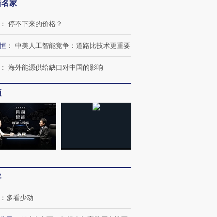
新名家
：
停不下来的价格？
恒
：
中美人工智能竞争：道路比技术更重要
：
海外能源供给缺口对中国的影响
频
客
：
多看少动