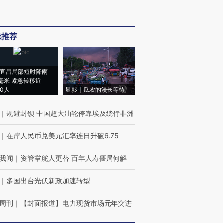
辑推荐
宜昌局部短时降雨
8毫米 紧急转移近
00人
显影｜瓜农的漫长等待
｜
规避封锁 中国超大油轮停靠埃及绕行非洲
｜
在岸人民币兑美元汇率连日升破6.75
我闻
｜
资管掌舵人更替 百年人寿僵局何解
｜
多国出台光伏新政加速转型
周刊
｜
【封面报道】电力现货市场元年突进