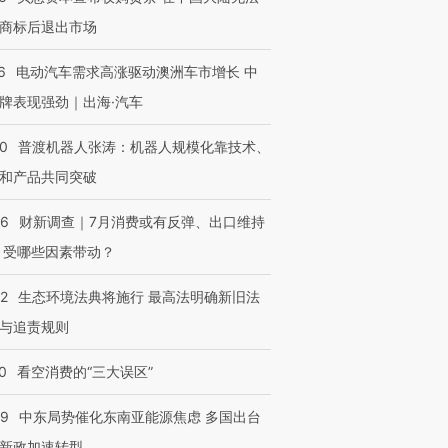
商标后退出市场
6
电动汽车需求高涨驱动澳洲车市增长 中
OX的吸金
马航飞行员跨国走私7万
视线｜被称为“蟑螂”的印
牌表现强劲｜出海·汽车
让中产们甘
粒摇头丸 尿检体内含3种
度Z世代 用街头抗争将教
秘鲁纳斯
”？
毒品
育部长拱下台
13人遇难
00
普渡机器人张涛：机器人规模化靠技术、
和产品共同突破
56
财新调查｜7月消费或有反弹、出口维持
 受哪些因素带动？
进第四届链博
【商旅对话】华住集团
技“链”接产
【特别呈现】寻找100种
CFO：不靠规模取胜，华
【特别呈
有意思的生活方式·第三对
住三大增长引擎是什么？
有意思的
42
生态环境法典将施行 最高法明确新旧法
与追责规则
0
看空消费的“三大误区”
59
中东局势催化东南亚能源焦虑 多国出台
新政加速转型