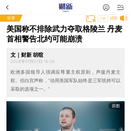
世界
试听
T中
美国称不排除武力夺取格陵兰 丹麦
首相警告北约可能崩溃
文｜财新 胡暄
2026年01月07日 18:39
欧洲多国领导人强调应尊重主权原则，声援丹麦主
权。但白宫声称，“动用美国军队始终是三军统帅可以
采取的选项之一。”
原图