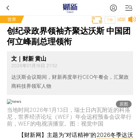
世界
试听
T中
创纪录政界领袖齐聚达沃斯 中国团
何立峰副总理领衔
文｜财新 黄山
2026年01月16日 21:52
达沃斯会议期间，财新再度举行CEO午餐会，汇聚政
商科技界领军人物
原图
当地时间2026年1月13日，瑞士日内瓦附近的科洛
尼，世界经济论坛（WEF）年会远程预备会议举行
前，WEF的电视演播室。图：视觉中国
【财新网】
主题为“对话精神”的
2026冬季达沃