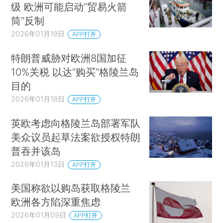
级 欧洲可能启动“贸易火箭
筒”反制
2026年01月19日
APP打开
特朗普威胁对欧洲8国加征
10%关税 以达“购买”格陵兰岛
目的
2026年01月18日
APP打开
英欧考虑向格陵兰岛部署军队
美众议员起草法案欲授权特朗
普吞并该岛
2026年01月13日
APP打开
美国称欲以购岛获取格陵兰
欧洲各方陷深重焦虑
2026年01月09日
APP打开