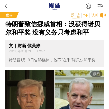
世界
试听
T中
特朗普致信挪威首相：没获得诺贝
尔和平奖 没有义务只考虑和平
文｜财新 侯吴婷
2026年01月20日 17:57
特朗普1月19日告诉媒体，他不“在乎”诺贝尔和平奖
原图