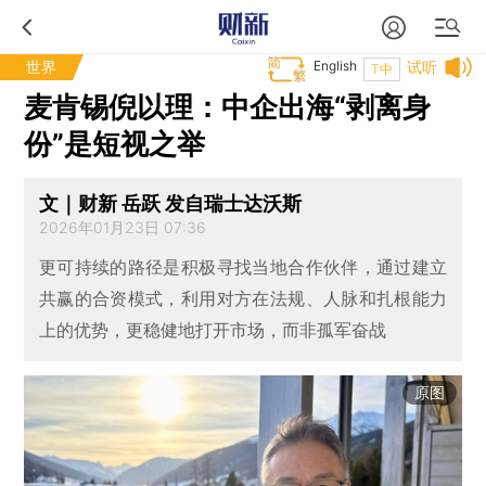
世界
English
试听
T中
麦肯锡倪以理：中企出海“剥离身
份”是短视之举
文｜财新 岳跃 发自瑞士达沃斯
2026年01月23日 07:36
更可持续的路径是积极寻找当地合作伙伴，通过建立
共赢的合资模式，利用对方在法规、人脉和扎根能力
上的优势，更稳健地打开市场，而非孤军奋战
原图