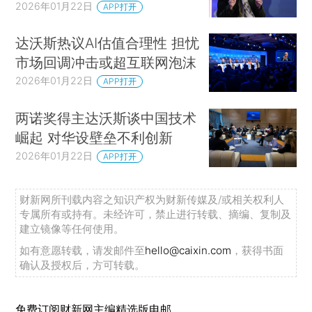
2026年01月22日
APP打开
达沃斯热议AI估值合理性 担忧
市场回调冲击或超互联网泡沫
2026年01月22日
APP打开
两诺奖得主达沃斯谈中国技术
崛起 对华设壁垒不利创新
2026年01月22日
APP打开
财新网所刊载内容之知识产权为财新传媒及/或相关权利人
专属所有或持有。未经许可，禁止进行转载、摘编、复制及
建立镜像等任何使用。
如有意愿转载，请发邮件至
hello@caixin.com
，获得书面
确认及授权后，方可转载。
免费订阅财新网主编精选版电邮